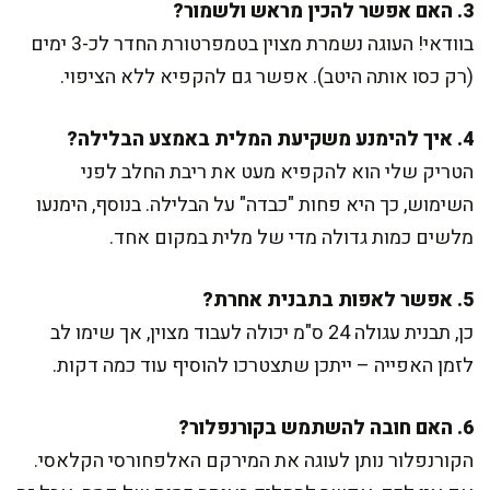
3. האם אפשר להכין מראש ולשמור?
בוודאי! העוגה נשמרת מצוין בטמפרטורת החדר לכ-3 ימים
(רק כסו אותה היטב). אפשר גם להקפיא ללא הציפוי.
4. איך להימנע משקיעת המלית באמצע הבלילה?
הטריק שלי הוא להקפיא מעט את ריבת החלב לפני
השימוש, כך היא פחות "כבדה" על הבלילה. בנוסף, הימנעו
מלשים כמות גדולה מדי של מלית במקום אחד.
5. אפשר לאפות בתבנית אחרת?
כן, תבנית עגולה 24 ס"מ יכולה לעבוד מצוין, אך שימו לב
לזמן האפייה – ייתכן שתצטרכו להוסיף עוד כמה דקות.
6. האם חובה להשתמש בקורנפלור?
הקורנפלור נותן לעוגה את המירקם האלפחורסי הקלאסי.