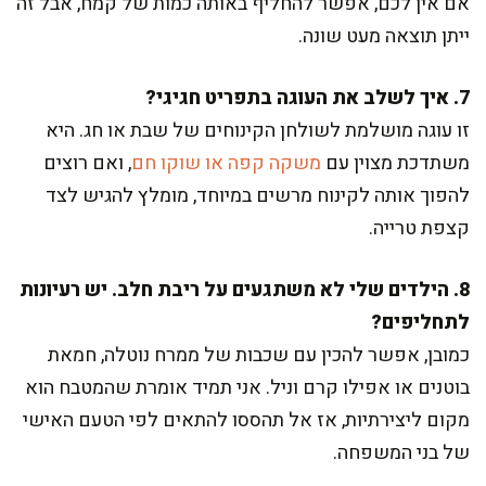
אם אין לכם, אפשר להחליף באותה כמות של קמח, אבל זה
ייתן תוצאה מעט שונה.
7. איך לשלב את העוגה בתפריט חגיגי?
זו עוגה מושלמת לשולחן הקינוחים של שבת או חג. היא
משתדכת מצוין עם
משקה קפה או שוקו חם
, ואם רוצים
להפוך אותה לקינוח מרשים במיוחד, מומלץ להגיש לצד
קצפת טרייה.
8. הילדים שלי לא משתגעים על ריבת חלב. יש רעיונות
לתחליפים?
כמובן, אפשר להכין עם שכבות של ממרח נוטלה, חמאת
בוטנים או אפילו קרם וניל. אני תמיד אומרת שהמטבח הוא
מקום ליצירתיות, אז אל תהססו להתאים לפי הטעם האישי
של בני המשפחה.