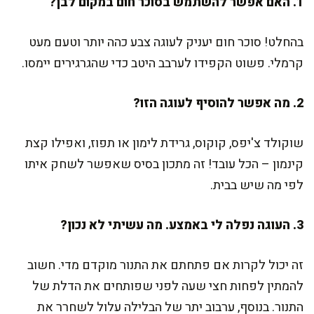
1. האם אפשר להשתמש בסוכר חום במקום לבן?
בהחלט! סוכר חום יעניק לעוגה צבע כהה יותר וטעם מעט
קרמלי. פשוט הקפידו לערבב היטב כדי שהגרגירים יימסו.
2. מה אפשר להוסיף לעוגה הזו?
שוקולד צ'יפס, קוקוס, גרידת לימון או תפוז, ואפילו קצת
קינמון – הכל עובד! זה מתכון בסיס שאפשר לשחק איתו
לפי מה שיש בבית.
3. העוגה נפלה לי באמצע. מה עשיתי לא נכון?
זה יכול לקרות אם פתחתם את התנור מוקדם מדי. חשוב
להמתין לפחות חצי שעה לפני שפותחים את הדלת של
התנור. בנוסף, ערבוב יתר של הבלילה עלול לשחרר את