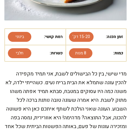
זמן הכנה:
15-20 דק'
רמת קושי:
בינוני
כמות:
8 מנות
כשרות:
חלבי
מדי שישי, בין כל הבישולים לשבת, אני תמיד מקפידה
להכין עוגה שתמלא את הבית בריח נעים. כשהייתי ילדה, לא
משנה כמה היו עסוקים במטבח, סבתא תמיד אפתה משהו
מתוק לשבת. היא אמרה שעוגה טובה נותנת ברכה לכל
השבוע. העוגה שאני הולכת לשתף איתכם כאן היא פשוטה
להכנה, אבל התוצאה? מדהימה! היא אוורירית, נמסה בפה
ומזכירה עוגות של פעם, באותה הפשטות הביתית שכל אחד