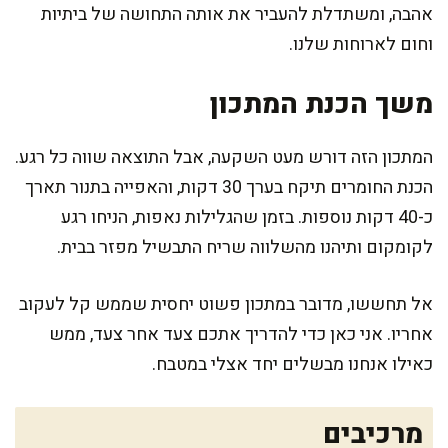
אהבה, ומשתדלת להעביר את אותה התחושה של ביתיות
וחום לארוחות שלנו.
משך הכנת המתכון
המתכון הזה דורש מעט השקעה, אבל התוצאה שווה כל רגע.
הכנת החומרים תיקח בערך 30 דקות, והאפייה בתנור תארך
כ-40 דקות נוספות. בזמן שהגלילות נאפות, הניחו רגע
לקומקום ותיהנו מהשלווה שריח התבשיל מפזר בבית.
אל תחששו, מדובר במתכון פשוט יחסית שממש קל לעקוב
אחריו. אני כאן כדי להדריך אתכם צעד אחר צעד, ממש
כאילו אנחנו מבשלים יחד אצלי במטבח.
מרכיבים