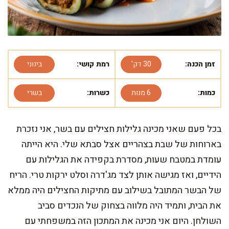
זמן הכנה:
30 דק'
רמת קושי:
בינוני
כמות:
6 מנות
כשרות:
בשרי
בכל פעם שאני מכינה גלילות חצילים עם בשר, אני נזכרת
בארוחות של שבת בצהריים אצל סבתא שלי. היא הייתה
עומדת במטבח שעות, מסדרת בקפידה את הגלילות עם
הידיים, ואז מגישה אותן לצד מג'דרה וסלט ירקות טרי. הריח
של הבשר המתובל בשילוב עם מתיקות החצילים היה ממלא
את הבית, ותמיד היה מלווה בצחוק של הנכדים סביב
השולחן. היום אני מכינה את המתכון הזה במשפחתי עם