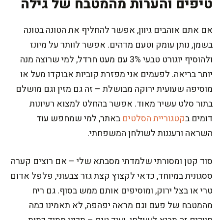
טיפים והערות מהמטבח של גילה
אם אתם אוהבים גיוון, אפשר להחליף את הטונה בטונה
בשמן, נותן עומק וטעם מדהים. אפשר לוותר על מיונז
ולהוסיף יוגורט טבעי 3% עם מעט חרדל, למי שרוצה מנה
יותר בריאה. לפעמים אני מפזרת קוביות אבוקדו מעל או
מוסיפה שעועית ירוקה מבושלת – זה גם מזין וגם מושלם
בתור סלט עשיר מאוד. אפשר בהחלט למצוא רעיונות
דומים ב
קטגוריית הסלטים
באתר, למי שמחפש עוד
השראה ורעננות לשולחן המשפחתי.
סוד קטן ומסורתי שלמדתי מסבתא שלי – אם רוצים קערה
ססגונית במיוחד, כדאי לקצוץ קצת גזר צבעוני, פלפל אדום
טרי או בצל ירוק, ומוסיפים אותם ממש בסוף. גם ריח
מהמטבח של פעם וגם מראה יפהפה, לא תאמינו כמה