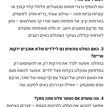
נסו להוסיף גרגרי חומוס מבושלים, פלפל קלוי קצוץ או
קוביות גבינת פטה – שילוב עשיר, בריא ומזין. לפעמים,
בארוחות קיץ, אני מוסיפה מעט אורז קר משלשום – נותן
עוד מרקם ומשביע היטב. זה סלט משפחתי מושלם
לארוחה קלילה, בעיקר כשכולם באים רעבים.
3. האם הסלט מתאים גם לילדים שלא אוהבים ירקות
טריים?
בהחלט. אפשר לגרר את הירקות דק או להשתמש רק
במלפפון שנקלט בקלות אצל ילדים. אפשר לכסות מעט
את הטעם החזק של הבצל עם כף קטנה של סוכר, מרקם
נעים ומתקתק – אפילו הבררנים באים לסיבוב שני.
4. מה עושים אם נשאר סלט טונה מוכן?
אפשר להגיש את הסלט כלביבות קטנות – יוצרים קציצות