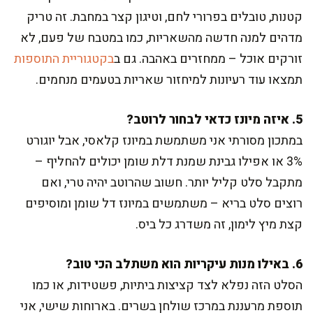
קטנות, טובלים בפרורי לחם, וטיגון קצר במחבת. זה טריק
מדהים למנה חדשה מהשאריות, כמו במטבח של פעם, לא
זורקים אוכל – ממחזרים באהבה. גם ב
בקטגוריית התוספות
תמצאו עוד רעיונות למיחזור שאריות בטעמים מנחמים.
5. איזה מיונז כדאי לבחור לרוטב?
במתכון מסורתי אני משתמשת במיונז קלאסי, אבל יוגורט
3% או אפילו גבינת שמנת דלת שומן יכולים להחליף –
מתקבל סלט קליל יותר. חשוב שהרוטב יהיה טרי, ואם
רוצים סלט בריא – משתמשים במיונז דל שומן ומוסיפים
קצת מיץ לימון, זה משדרג כל ביס.
6. באילו מנות עיקריות הוא משתלב הכי טוב?
הסלט הזה נפלא לצד קציצות ביתיות, פשטידות, או כמו
תוספת מרעננת במרכז שולחן בשרים. בארוחות שישי, אני