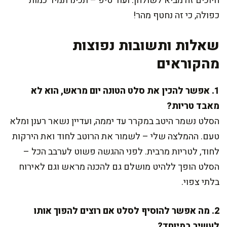
חיוכים זה מביא לשולחן. ועוד טיפ – תכינו תמיד כמות
כפולה, כי זה נחטף מהר!
שאלות ותשובות נפוצות
מהקוראים
1. אפשר להכין את סלט הטונה יום מראש, הוא לא
מאבד טריות?
הסלט נשמר היטב במקרר עד יממה, ועדיין נשאר רענן ומלא
טעם. ההמלצה שלי – לשמור את הרוטב לחוד ואת הירקות
לחוד, לטריות מרבית. לפני ההגשה פשוט לערבב הכל –
הסלט הופך ללהיט מושלם גם להכנה מראש וגם לאירוח
בלתי צפוי.
2. מה אפשר להוסיף לסלט אם רוצים להפוך אותו
לעשיר במיוחד?