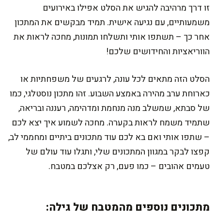
זו דרך מרהיבה להגיש את הסלט אפילו באירועים
משמעותיים, עם נגיעה אישית. תמיד מבקשים את המתכון
אחר כך – תשתפו אותי ותשלחו תמונות, מחכה לראות את
הווריאציות והחידושים שלכם!
הסלט הזה מתאים לכל עונה, לרגעים של משפחתיות או
כארוחת ערב מהירה באמצע השבוע. זהו מתכון נוסטלגי, כמו
של סבתא, שמשלב מנה מנחמת ומדהימה, רעננה ובריאה,
שתמיד משמח לראות בקערה. מחכה לשמוע איך יצא לכם
– שתפו אותי ואם בא לכם עוד מתכונים ביתיים ומחממי לב,
קפצו לבקר במגוון המתכונים שלי, ותגלו עוד עולם של
טעמים אהובים – כמו פעם, רק אצלכם במטבח.
מתכונים נוספים מהמטבח של גילה: