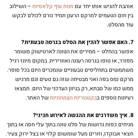
אוהבת להגיש אותו יחד עם
מנות עוף קלאסיות
– השילוב
בין חום הטעמים למרקם הרענן תמיד גורם לכולם לבקש
עוד מהסלט.
7. האם אפשר להכין את הסלט בגרסה טבעונית?
אפשר בהחלט – ממירים את הטונה לארטישוק משומר
מפורר, או טופו בגרסה רעננה ואוורירית. במקום מיונז רגיל
משתמשים בתחליפים טבעוניים שנמכרים היום בכל סופר.
מרקם נמס בפה ואני מבטיחה שזה גם טעים וגם מרגיש
ממש כמו של סבתא, רק בגיוון העדכני של היום. תמצאו
רעיונות נוספים ב
בקטגוריות הצמחוניות
של האתר.
8. איך משדרגים את ההגשה לאירוע חגיגי?
מניחים כפות גדושות של סלט טונה בתוך עלי חסה או בתוך
חצאי אבוקדו, וזורים מעל שומשום קלוי או בצל ירוק צעיר.