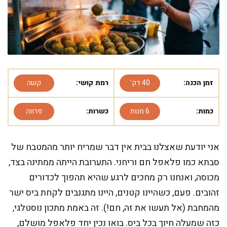
זמן הכנה:
40 דק'
רמת קושי:
קשה
כמות:
6 מנות
כשרות:
פרווה
אני יודעת שאצלנו בבית אין דבר שמריח יותר מהמטבח של
סבתא כמו פלאפל חם וריחני. התערובת הייתה ממתינה בצד,
מכוסה, ואנחנו רק מחכים לרגע שהיא תהפוך לכדורים
זהובים. פעם, כשהיינו קטנים, היינו מתגנבים לקחת ביס ישר
מהמחבת (אל תעשו את זה, חם!). זה באמת מתכון נוסטלגי,
כזה שמעלה חיוך בכל ביס. בואו נכין יחד פלאפל מושלם,