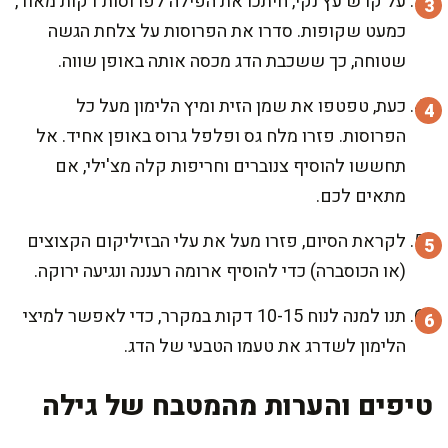
על קרש עץ נקי, חיתכו את הפילה לפרוסות דקות מאוד,
כמעט שקופות. סדרו את הפרוסות על צלחת הגשה
שטוחה, כך ששכבת הדג מכסה אותה באופן שווה.
כעת, טפטפו את שמן הזית ומיץ הלימון מעל כל
הפרוסות. פזרו מלח גס ופלפל גרוס באופן אחיד. אל
תחששו להוסיף צנוברים וחריפות קלה מצ'ילי, אם
מתאים לכם.
לקראת הסיום, פזרו מעל את עלי הבזיליקום הקצוצים
(או הכוסברה) כדי להוסיף ארומה רעננה ונגיעה ירוקה.
תנו למנה לנוח 10-15 דקות במקרר, כדי לאפשר למיצי
הלימון לשדרג את טעמו הטבעי של הדג.
טיפים והערות מהמטבח של גילה