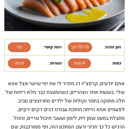
זמן הכנה:
10-15 דק'
רמת קושי:
קל
כמות:
4 מנות
כשרות:
פרווה
אתם יודעים, קרפצ'יו דג מזכיר לי את ימי שישי אצל אמא
שלי. בשעות אחר הצהריים, כשהמטבח כבר מלא ריחות של
חלה מתוקה בתנור וקולות של ילדים מתרוצצים סביב.
לפעמים אמא הייתה חותכת עבורנו דגים דקים-דקים,
מתבלת במעט שמן זית, לימון ועשבי תיבול טריים, והכול
הרגיש כל כך חגיגי ורענן. המתכון הזה, חף ממורכבות, שם