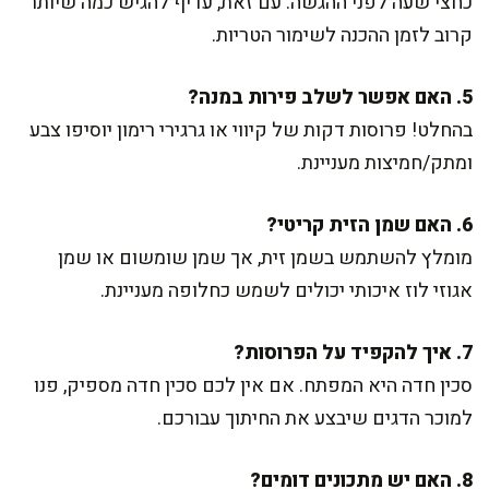
כחצי שעה לפני ההגשה. עם זאת, עדיף להגיש כמה שיותר
קרוב לזמן ההכנה לשימור הטריות.
5. האם אפשר לשלב פירות במנה?
בהחלט! פרוסות דקות של קיווי או גרגירי רימון יוסיפו צבע
ומתק/חמיצות מעניינת.
6. האם שמן הזית קריטי?
מומלץ להשתמש בשמן זית, אך שמן שומשום או שמן
אגוזי לוז איכותי יכולים לשמש כחלופה מעניינת.
7. איך להקפיד על הפרוסות?
סכין חדה היא המפתח. אם אין לכם סכין חדה מספיק, פנו
למוכר הדגים שיבצע את החיתוך עבורכם.
8. האם יש מתכונים דומים?