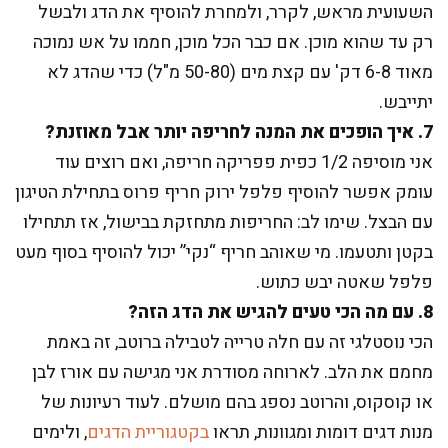
השעועית מראש, לקרר, ולמחרת להוסיף את הדג ולבשל
רק עד שהוא מוכן. אם כבר הכל מוכן, חממו על אש נמוכה
מאוד 6-8 דק' עם קצת מים (50-80 מ"ל) כדי שהדג לא
יתייבש.
7. איך הופכים את המנה לחריפה יותר אבל מאוזנת?
אני מוסיפה 1/2 כפית פפריקה חריפה, ואם רוצים עוד
עומק אפשר להוסיף פלפל ירוק חריף פרוס בתחילת הטיגון
עם הבצל. שימו לב: החריפות מתחזקת בבישול, אז תתחילו
בקטן ותטעמו. מי שאוהב חריף “נקי” יכול להוסיף בסוף מעט
פלפל שאטה יבש כתוש.
8. עם מה הכי טעים להגיש את הדג הזה?
הכי נוסטלגי זה עם חלה טרייה לטבילה ברוטב, זה באמת
מחמם את הלב. לארוחה מסודרת אני מגישה עם אורז לבן
או קוסקוס, והרוטב נספג בהם מושלם. לעוד רעיונות של
מנות דגים דומות ומגוונות, תראו
בקטגוריית הדגים
, ולימים