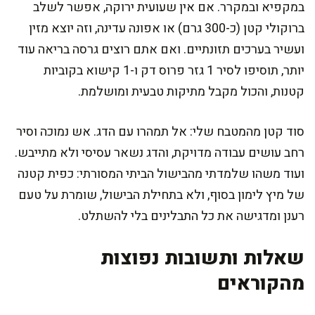
במקפיא ובמקרר. אם אין שעועית ירוקה, אפשר לשלב
ברוקולי קטן (כ-300 גרם) או אפונה עדינה, וזה יוצא מזין
ועשיר בערכים תזונתיים. ואם אתם רוצים גרסה בריאה עוד
יותר, תוסיפו לסיר 1 גזר פרוס דק ו-1 קישוא בקוביות
קטנות, והכול מקבל מתיקות טבעית ומושלמת.
סוד קטן מהמטבח שלי: אל תמהרו עם הדג. אש נמוכה וסיר
רחב עושים עבודה מדויקת, והדג נשאר עסיסי ולא מתייבש.
ועוד משהו שלמדתי מהבישול הביתי המסורתי: כפית קטנה
של מיץ לימון בסוף, ולא בתחילת הבישול, שומרת על טעם
רענן ומדגישה את כל התבלינים בלי להשתלט.
שאלות ותשובות נפוצות
מהקוראים