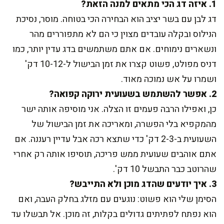
1. איזה דג הכי מתאים למנה הזאת?
דג לבן עם בשר יציב הוא הבחירה הכי בטוחה. מוסר, נסיכת
הנילוס ובקלה עובדים מצוין כי הם לא מתפוררים מהר
ונשארים נימוחים. אם אתם משתמשים בדג עדין יותר, כמו
דניס מפולט, פשוט קצרו את זמן הבישול ל-10-12 דק'
ושמרו על אש נמוכה מאוד.
2. אפשר להשתמש בשעועית ירוקה קפואה?
כן, ואפילו הרבה פעמים זו הצלה. אני מוסיפה אותה ישר
מהמקפיא בלי הפשרה, ומאריכה את זמן הבישול של
השעועית ב-2-3 דק' כדי שתצא רכה אבל עדיין רעננה. אם
אתם אוהבים שעועית ממש פריכה, תוסיפו אותה רק אחרי
שהרוטב כבר התבשל 10 דק'.
3. איך יודעים שהדג מוכן ולא התייבש?
הסימן שלי הוא פשוט: נוגעים עם מזלג בחלק העבה, ואם
הוא נפתח לפתיתים גדולים בקלות, זה מוכן. אל תבשלו עד