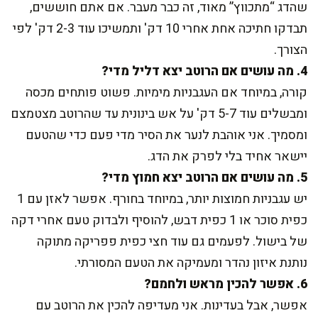
שהדג “מתכווץ” מאוד, זה כבר מעבר. אם אתם חוששים,
תבדקו חתיכה אחת אחרי 10 דק' ותמשיכו עוד 2-3 דק' לפי
הצורך.
4. מה עושים אם הרוטב יצא דליל מדי?
קורה, במיוחד אם העגבניות מימיות. פשוט פותחים מכסה
ומבשלים עוד 5-7 דק' על אש בינונית עד שהרוטב מצטמצם
ומסמיך. אני אוהבת לנער את הסיר מדי פעם כדי שהטעם
יישאר אחיד בלי לפרק את הדג.
5. מה עושים אם הרוטב יצא חמוץ מדי?
יש עגבניות חמוצות יותר, במיוחד בחורף. אפשר לאזן עם 1
כפית סוכר או 1 כפית דבש, להוסיף ולבדוק טעם אחרי דקה
של בישול. לפעמים גם עוד חצי כפית פפריקה מתוקה
נותנת איזון נהדר ומעמיקה את הטעם המסורתי.
6. אפשר להכין מראש ולחמם?
אפשר, אבל בעדינות. אני מעדיפה להכין את הרוטב עם