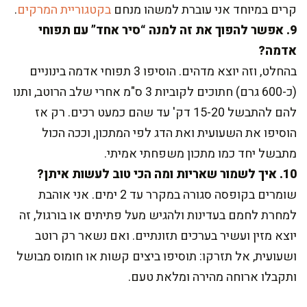
קרים במיוחד אני עוברת למשהו מנחם
בקטגוריית המרקים
.
9. אפשר להפוך את זה למנה “סיר אחד” עם תפוחי
אדמה?
בהחלט, וזה יוצא מדהים. הוסיפו 3 תפוחי אדמה בינוניים
(כ-600 גרם) חתוכים לקוביות 3 ס"מ אחרי שלב הרוטב, ותנו
להם להתבשל 15-20 דק' עד שהם כמעט רכים. רק אז
הוסיפו את השעועית ואת הדג לפי המתכון, וככה הכול
מתבשל יחד כמו מתכון משפחתי אמיתי.
10. איך לשמור שאריות ומה הכי טוב לעשות איתן?
שומרים בקופסה סגורה במקרר עד 2 ימים. אני אוהבת
למחרת לחמם בעדינות ולהגיש מעל פתיתים או בורגול, זה
יוצא מזין ועשיר בערכים תזונתיים. ואם נשאר רק רוטב
ושעועית, אל תזרקו: תוסיפו ביצים קשות או חומוס מבושל
ותקבלו ארוחה מהירה ומלאת טעם.