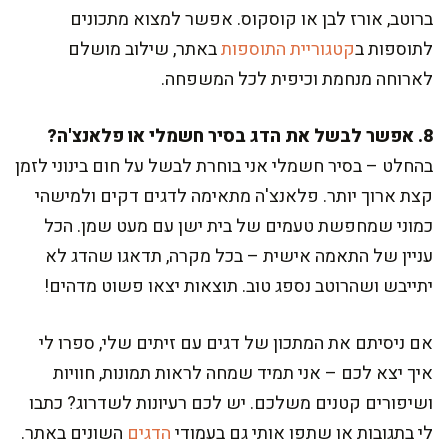
ברוטב, אורז לבן או קוסקוס. אפשר למצוא מתכונים
לתוספות ב
קטגוריית התוספות
באתר, שילוב מושלם
לארוחה מנחמת וכיפית לכל המשפחה.
8. אפשר לבשל את הדג בסיר חשמלי או פלאנצ'ה?
בהחלט – בסיר חשמלי אני בוחרת לבשל על חום בינוני לזמן
קצת ארוך יותר. פלאנצ'ה מתאימה לדגים דקים ולמישהי
כמוני שמחפשת טעמים של בית ישן עם מעט שמן. הכל
עניין של התאמה אישית – בכל מקרה, תדאגו שהדג לא
יתייבש ושהרוטב נספג טוב. תוצאות יצאו פשוט מדהים!
אם ניסיתם את המתכון של דגים עם זיתים שלי, ספרו לי
איך יצא לכם – אני תמיד שמחה לראות תמונות, חוויות
ושיפורים קטנים משלכם. יש לכם רעיונות לשדרוג? כתבו
לי בתגובות או שתפו אותי גם בעמודי
הדגים
השונים באתר.