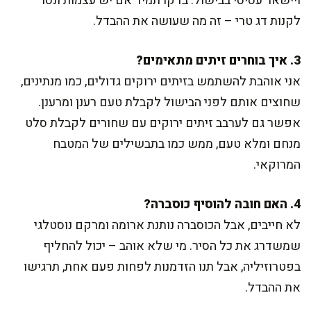
ויישאר עסיסי בבישול. בדקו תמיד אם יש עצמות ונסו
לקנות דג טרי – זה מה שעושה את ההבדל.
3. איך בוחרים זיתים מתאימים?
אני אוהבת להשתמש בזיתים ירוקים גדולים, כמו מנתינים,
שחוצים אותם לפני הבישול לקבלת טעם רענן ומרענן.
אפשר גם לערבב זיתים ירוקים עם שחורים לקבלת סלט
מנחם ומלא טעם, ממש כמו בתבשילים של המטבח
המרוקאי.
4. האם חובה להוסיף כוסברה?
לא חייבים, אבל הכוסברה נותנת ארומה ומרקם נוסטלגי
שמשדרג את כל הסיר. מי שלא אוהב – יכול להחליף
בפטרוזיליה, אבל תנו הזדמנות לפחות פעם אחת, תרגישו
את ההבדל.