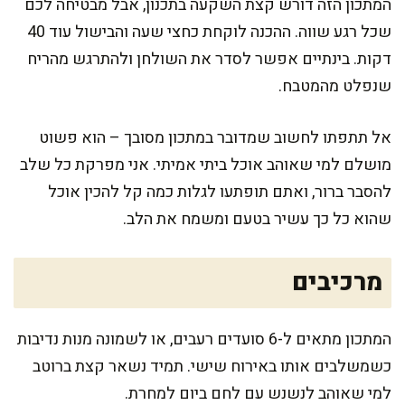
המתכון הזה דורש קצת השקעה בתכנון, אבל מבטיחה לכם
שכל רגע שווה. ההכנה לוקחת כחצי שעה והבישול עוד 40
דקות. בינתיים אפשר לסדר את השולחן ולהתרגש מהריח
שנפלט מהמטבח.
אל תתפתו לחשוב שמדובר במתכון מסובך – הוא פשוט
מושלם למי שאוהב אוכל ביתי אמיתי. אני מפרקת כל שלב
להסבר ברור, ואתם תופתעו לגלות כמה קל להכין אוכל
שהוא כל כך עשיר בטעם ומשמח את הלב.
מרכיבים
המתכון מתאים ל-6 סועדים רעבים, או לשמונה מנות נדיבות
כשמשלבים אותו באירוח שישי. תמיד נשאר קצת ברוטב
למי שאוהב לנשנש עם לחם ביום למחרת.