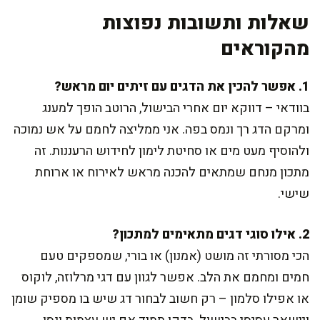
שאלות ותשובות נפוצות
מהקוראים
1. אפשר להכין את הדגים עם זיתים יום מראש?
בוודאי – דווקא יום אחרי הבישול, הרוטב הופך למענג
ומרקם הדג רך ונמס בפה. אני ממליצה לחמם על אש נמוכה
ולהוסיף מעט מים או סחיטת לימון לחידוש הרעננות. זה
מתכון מנחם שמתאים להכנה מראש לאירוח או ארוחת
שישי.
2. אילו סוגי דגים מתאימים למתכון?
הכי מסורתי זה מושט (אמנון) או בורי, שמספקים טעם
חמים ומחמם את הלב. אפשר לגוון עם דגי מרלוזה, לוקוס
או אפילו סלמון – רק חשוב לבחור דג שיש בו מספיק שומן