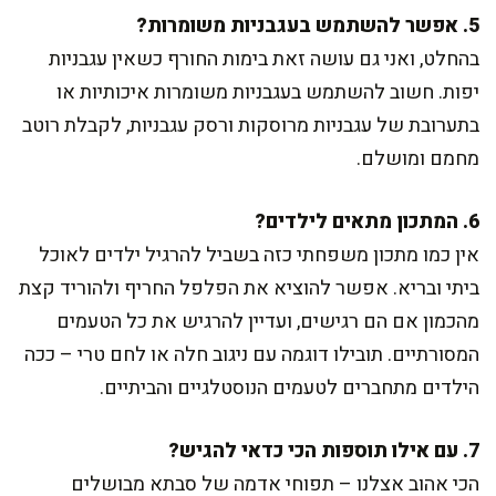
5. אפשר להשתמש בעגבניות משומרות?
בהחלט, ואני גם עושה זאת בימות החורף כשאין עגבניות
יפות. חשוב להשתמש בעגבניות משומרות איכותיות או
בתערובת של עגבניות מרוסקות ורסק עגבניות, לקבלת רוטב
מחמם ומושלם.
6. המתכון מתאים לילדים?
אין כמו מתכון משפחתי כזה בשביל להרגיל ילדים לאוכל
ביתי ובריא. אפשר להוציא את הפלפל החריף ולהוריד קצת
מהכמון אם הם רגישים, ועדיין להרגיש את כל הטעמים
המסורתיים. תובילו דוגמה עם ניגוב חלה או לחם טרי – ככה
הילדים מתחברים לטעמים הנוסטלגיים והביתיים.
7. עם אילו תוספות הכי כדאי להגיש?
הכי אהוב אצלנו – תפוחי אדמה של סבתא מבושלים