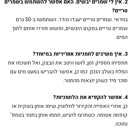
2. אין לי שמרים יבשים. האם אפשר להשתמש בשמרים
טריים?
בוודאי. שמרים טריים יעבדו נהדר. השתמשו ב-30 גרם
שמרים טריים במקום היבשים, ופשוט פוררו אותם לתוך
המים.
3. איך משיגים לחמניות אווריריות במיוחד?
תתפיחו מספיק זמן, לושו היטב את הבצק, ואל תשכחו את
המלח בשלב הנכון. כמו כן, אפשר להבריש במעט מים עם
סוכר מיד כשהן יוצאות מהתנור.
4. אפשר להקפיא את הלחמניות?
כן, אחרי האפייה והקירור לחלוטין, שימו אותן בשקית או
קופסה אטומה. כשתרצו להגיש, חממו אותן בתנור בטמפ'
נמוכה.