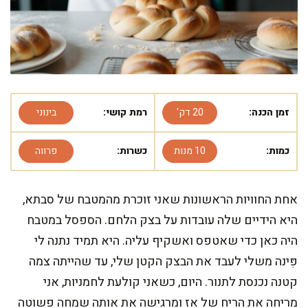
זמן הכנה:
20 דק'
רמת קושי:
בינוני
כמות:
10 מנות
כשרות:
פרווה
אחת החוויות הראשונות שאני זוכרת מהמטבח של סבתא,
היא הידיים שלה עובדות על בצק הלחם. הספסל במטבח
היה כאן כדי שאטפס ואשקיף עליה. היא תמיד נתנה לי
פִּינה משלי לעבד את הבצק הקטן שלי, עד שהייתה צמה
קטנה נכנסת לתנור. היום, כשאני קולעת לחמניות, אני
מריחה את הריח של אז ומרגישה את אותה שמחה פשוטה