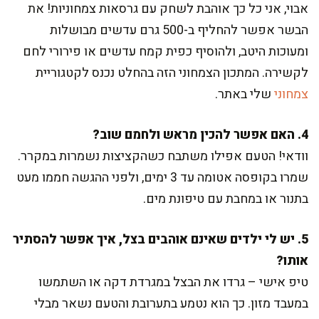
אבוי, אני כל כך אוהבת לשחק עם גרסאות צמחוניות! את
הבשר אפשר להחליף ב-500 גרם עדשים מבושלות
ומעוכות היטב, ולהוסיף כפית קמח עדשים או פירורי לחם
לקשירה. המתכון הצמחוני הזה בהחלט נכנס לקטגוריית
צמחוני
שלי באתר.
4. האם אפשר להכין מראש ולחמם שוב?
וודאי! הטעם אפילו משתבח כשהקציצות נשמרות במקרר.
שמרו בקופסה אטומה עד 3 ימים, ולפני ההגשה חממו מעט
בתנור או במחבת עם טיפונת מים.
5. יש לי ילדים שאינם אוהבים בצל, איך אפשר להסתיר
אותו?
טיפ אישי – גרדו את הבצל במגרדת דקה או השתמשו
במעבד מזון. כך הוא נטמע בתערובת והטעם נשאר מבלי