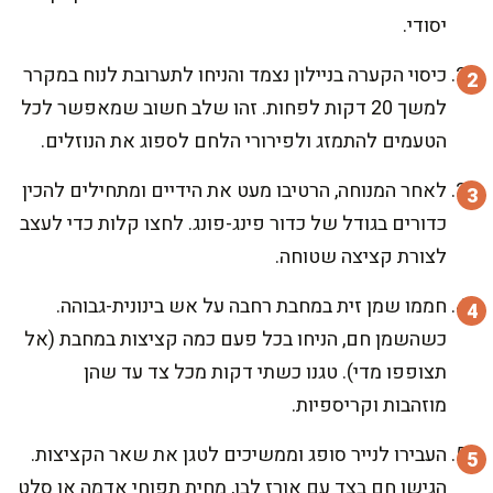
יסודי.
כיסוי הקערה בניילון נצמד והניחו לתערובת לנוח במקרר
למשך 20 דקות לפחות. זהו שלב חשוב שמאפשר לכל
הטעמים להתמזג ולפירורי הלחם לספוג את הנוזלים.
לאחר המנוחה, הרטיבו מעט את הידיים ומתחילים להכין
כדורים בגודל של כדור פינג-פונג. לחצו קלות כדי לעצב
לצורת קציצה שטוחה.
חממו שמן זית במחבת רחבה על אש בינונית-גבוהה.
כשהשמן חם, הניחו בכל פעם כמה קציצות במחבת (אל
תצופפו מדי). טגנו כשתי דקות מכל צד עד שהן
מוזהבות וקריספיות.
העבירו לנייר סופג וממשיכים לטגן את שאר הקציצות.
הגישו חם בצד עם אורז לבן, מחית תפוחי אדמה או סלט