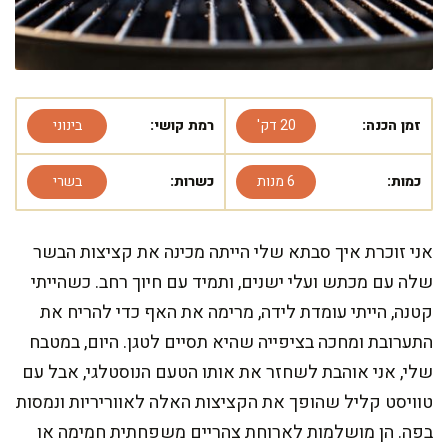
זמן הכנה:
20 דק'
רמת קושי:
בינוני
כמות:
6 מנות
כשרות:
בשרי
אני זוכרת איך סבתא שלי הייתה מכינה את קציצות הבשר
שלה עם מכתש ועלי ישנים, ותמיד עם חיוך רחב. כשהייתי
קטנה, הייתי עומדת לידה, מרימה את האף כדי להריח את
התערובת ומחכה בציפייה שהיא תסיים לטגן. היום, במטבח
שלי, אני אוהבת לשחזר את אותו הטעם הנוסטלגי, אבל עם
טוויסט קליל שהופך את הקציצות האלה לאווריריות ונמסות
בפה. הן מושלמות לארוחת צהריים משפחתית חמימה או