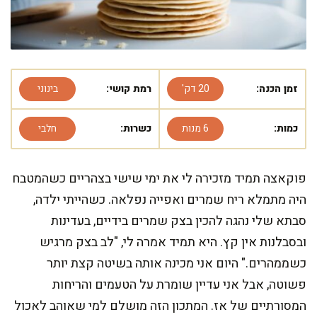
זמן הכנה:
20 דק'
רמת קושי:
בינוני
כמות:
6 מנות
כשרות:
חלבי
פוקאצה תמיד מזכירה לי את ימי שישי בצהריים כשהמטבח
היה מתמלא ריח שמרים ואפייה נפלאה. כשהייתי ילדה,
סבתא שלי נהגה להכין בצק שמרים בידיים, בעדינות
ובסבלנות אין קץ. היא תמיד אמרה לי, "לב בצק מרגיש
כשממהרים." היום אני מכינה אותה בשיטה קצת יותר
פשוטה, אבל אני עדיין שומרת על הטעמים והריחות
המסורתיים של אז. המתכון הזה מושלם למי שאוהב לאכול