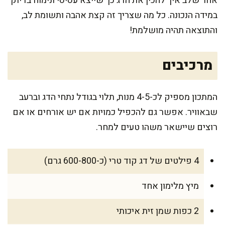
אחר שלב איך להכין את הדג כך שייצא עסיסי ונימוח בדיוק
במידה הנכונה. כל מה שצריך זה קצת אהבה ותשומת לב,
והתוצאה תהיה מושלמת!
מרכיבים
המתכון מספיק לכ-4-5 מנות, תלוי בגודל נתחי הדג וברעב
שבאוויר. אפשר גם להכפיל כמויות אם יש אורחים או אם
רוצים שיישאר משהו טעים למחר.
4 פילטים של דג קוד טרי (כ-600-800 גרם)
מיץ מלימון אחד
2 כפות שמן זית איכותי