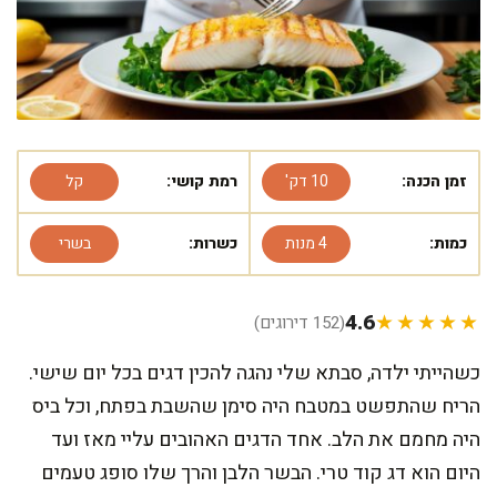
זמן הכנה:
10 דק'
רמת קושי:
קל
כמות:
4 מנות
כשרות:
בשרי
4.6
★★★★★
(152 דירוגים)
כשהייתי ילדה, סבתא שלי נהגה להכין דגים בכל יום שישי.
הריח שהתפשט במטבח היה סימן שהשבת בפתח, וכל ביס
היה מחמם את הלב. אחד הדגים האהובים עליי מאז ועד
היום הוא דג קוד טרי. הבשר הלבן והרך שלו סופג טעמים