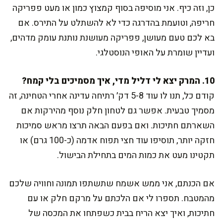
כן, וזה כיף. אני מוסיפה בסוף קמצוץ כמון או מעט פפריקה
חריפה, וטועמת בהדרגה כדי לא להשתלט על התירס. אם
בא לכם טעם מעושן, פפריקה מעושנת נותנת עומק מדהים,
ועדיין שומרת על האופי הנוסטלגי.
10. המרק יצא לי דליל מדי, איך מסמיכים בלי קמח?
קודם כל, תנו לו עוד 5-8 דק׳ רתיחה עדינה אחרי הטחינה, זה
מסמיך טבעית. אפשר גם לטחון חלק נוסף מהירקות אם
השארתם חתיכות. ואם בפעם הבאה תרצו מראש סמיכות
חזקה יותר, תוסיפו עוד חצי תפוח אדמה (כ-100 גרם) או
תקטינו מעט את כמות המים בתחילת הבישול.
אם הכנתם, אני ממש אשמח שתשתפו תמונה וחוויה שלכם
מהמטבח. תספרו לי אם הלכתם על מרקם חלק או עם
חתיכות, ואיך יצא הריח בבית כשפתחו את המכסה של