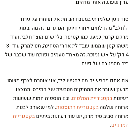
עדין שעושה אותו מדהים.
סוד קטן שלמדתי במטבח הביתי: אל תוותרו על גירוד
ה"חלב" מהקלחים אחרי חיתוך הגרגרים. זה מה שנותן
מרקם קרמי, כמעט כמו קטיפה, בלי שום מוצר חלבי. ועוד
משהו קטן שממש עובד לי: אחרי הטחינה, תנו למרק עוד 3-
4 דק׳ על אש נמוכה, זה מאחד טעמים ופותח עוד שכבה של
ריח מהמטבח של פעם.
אם אתם מחפשים מה להגיש ליד, אני אוהבת לצרף משהו
מרענן ושובר את המתיקות הטבעית של התירס. תמצאו
רעיונות
בקטגוריית הסלטים
, וגם תוספות חמות שעושות
ארוחה שלמה
בקטגוריית התוספות
. למי שאוהב לבנות
ארוחה סביב סיר מרק, יש עוד רעיונות ביתיים
בקטגוריית
המרקים
.