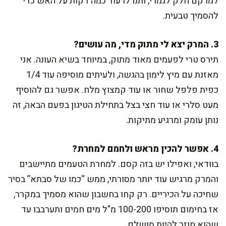
למרקם חלק לגמרי, ותנו לו עוד כמה דקות על האש כדי
להסמיך טבעית.
3. המרק יצא לי מתוק מדי, מה עושים?
תירס טרי לפעמים מאוד מתוק, במיוחד בשיא העונה. אני
מאזנת עם מיץ לימון בהגשה, ולעיתים מוסיפה עוד 1/4
כפית פלפל שחור או עוד קמצוץ מלח. אפשר גם להוסיף
מעט סלרי או עוד חצי בצל בתחילת הטיגון בפעם הבאה, זה
נותן עומק ומרגיע מתיקות.
4. אפשר להכין מראש ולחמם למחרת?
בוודאי, ואפילו יש בזה קסם. למחרת הטעמים מתיישבים
והמרק מרגיש עוד יותר מסורתי, ממש “כמו של סבתא” בסיר
שחיכה על הכיריים. רק קחו בחשבון שהוא מסמיך במקרר,
אז בחימום תוסיפו 100-200 מ"ל מים חמים ותערבבו עד
שהוא חוזר להיות מושלם.