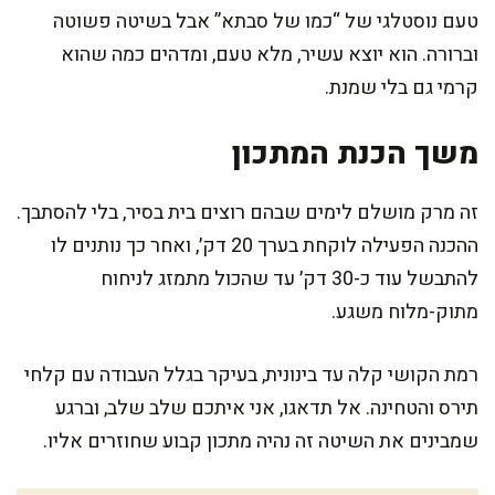
טעם נוסטלגי של “כמו של סבתא” אבל בשיטה פשוטה
וברורה. הוא יוצא עשיר, מלא טעם, ומדהים כמה שהוא
קרמי גם בלי שמנת.
משך הכנת המתכון
זה מרק מושלם לימים שבהם רוצים בית בסיר, בלי להסתבך.
ההכנה הפעילה לוקחת בערך 20 דק׳, ואחר כך נותנים לו
להתבשל עוד כ-30 דק׳ עד שהכול מתמזג לניחוח
מתוק-מלוח משגע.
רמת הקושי קלה עד בינונית, בעיקר בגלל העבודה עם קלחי
תירס והטחינה. אל תדאגו, אני איתכם שלב שלב, וברגע
שמבינים את השיטה זה נהיה מתכון קבוע שחוזרים אליו.