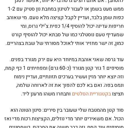
להסתבך. אם אתם רוצים גרסה בריא יותר, אפשר לטגן
ממש מעט בשמן או לעבור לטיגון במחבת נון סטיק עם 1-2
כפות שמן בלבד, ועדיין לקבל קציצה מלא טעם. מי שאוהב
חריפות עדינה יכול להוסיף 1/4 כפית צ'ילי גרוס, ומי
שמעדיף טעם נוסטלגי כמו של סבתא יכול להוסיף קורט
כמון, זה ישר מחזיר אותי לאוכל מסורתי של שבת בצהריים.
עוד גרסה שאני אוהבת במיוחד היא עם ירק מגורד בפנים.
מוסיפים 1 גזר קטן מגורד (כ-60 גרם) ומפחיתים 1 כף קמח,
וזה יוצא יותר מזין ועשיר בערכים תזונתיים, ועדיין נימוח
ונמס בפה. ואם בא לכם להפוך את זה לארוחה שלמה,
תציצו
בקטגוריית הסלטים
ותבחרו משהו מרענן ליד.
סוד קטן מהמטבח שלי שעובר בין סירים: סינון הטונה הוא
הכול. אם משאירים יותר מדי נוזלים, הקציצות רכות מדי ואז
מוסיפים עוד קמח, וזה כבר משנה את המרקם. כשמסננים