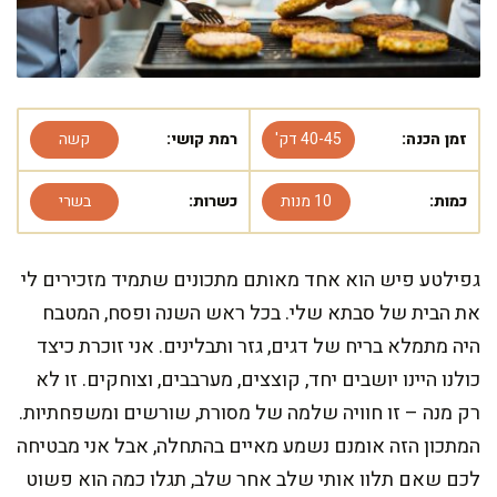
זמן הכנה:
40-45 דק'
רמת קושי:
קשה
כמות:
10 מנות
כשרות:
בשרי
גפילטע פיש הוא אחד מאותם מתכונים שתמיד מזכירים לי
את הבית של סבתא שלי. בכל ראש השנה ופסח, המטבח
היה מתמלא בריח של דגים, גזר ותבלינים. אני זוכרת כיצד
כולנו היינו יושבים יחד, קוצצים, מערבבים, וצוחקים. זו לא
רק מנה – זו חוויה שלמה של מסורת, שורשים ומשפחתיות.
המתכון הזה אומנם נשמע מאיים בהתחלה, אבל אני מבטיחה
לכם שאם תלוו אותי שלב אחר שלב, תגלו כמה הוא פשוט