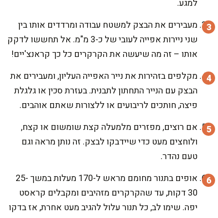
למגע.
מעבירים את הבצק למשטח עבודה ומרדדים אותו בין
שני ניירות אפייה לעובי של כ-3 מ"מ. אל תחששו לדקק
אותו – זה מה שיעשה את הקרקרים כל כך קראנצ'יים!
מקלפים בזהירות את נייר האפייה העליון, ומעבירים את
הבצק עם הנייר התחתון לתבנית. בעזרת סכין או גלגלת
פיצה, חותכים לריבועים או ללצורות שאתם אוהבים.
אם רוצים, מפזרים מלמעלה קצת שומשום או קצח,
ולוחצים מעט כדי שיידבקו לבצק. זה נותן מראה וגם
טעם נהדר.
אופים בתנור מחומם מראש ל-170 מעלות במשך 25-
30 דקות, עד שהקרקרים מזהיבים ומקבלים קראסט
יפה. שימו לב, כל תנור עלול להגיב מעט אחרת, אז בדקו