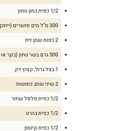
1/2 כפית כמון טחון
300 מ"ל מים פושרים (ייתכן ותזדקקו מעט יותר – להוסיף בהדרגה)
2 כפות שמן זית
500 גרם בשר טחון (בקר או עוף, תלוי במה שאתם אוהבים)
1 בצל גדול, קצוץ דק
2 שיני שום, כתושות
1/2 כפית פלפל שחור
1/2 כפית בהרט
1/2 כפית קינמון