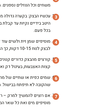
משחים וכל הנוזלים נספגים. מ
עכשיו הבצק: בקערה גדולה מע
היטב בידיים נקיות עד קבלת ב
בכל פעם.
מוסיפים שמן זית ולשים עוד 
לבצק לנוח 10-15 דקות, כך הוא מתייצב וקל ליצור ממנו קובות.
קורצים מהבצק כדורים קטנים 
קצות האצבעות, בעיגול דק ואח
שמים כפית או שתיים של מהמיל
שהקובה לא תיפתח בבישול. מ
אם רוצים להמשיך למרק – רגע 
מוסיפים מים ואת כל שאר המר