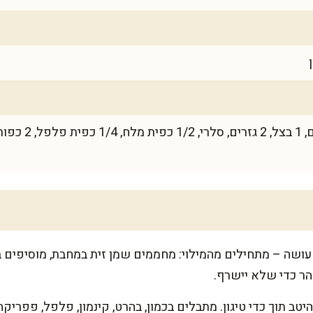
למרק (לא חובה): 
שה – מתחילים מהמילוי: מחממים שמן זית במחבת, מוסיפים בצ
ר כדי שלא יישרף.
טב תוך כדי טיגון. מתבלים בכמון, בהרט, קינמון, פלפל, פפר