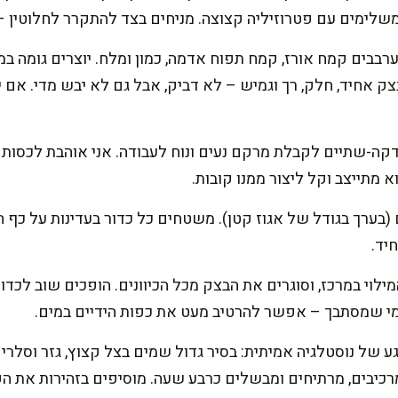
שלימים עם פטרוזיליה קצוצה. מניחים בצד להתקרר לחלוטין – 
רבבים קמח אורז, קמח תפוח אדמה, כמון ומלח. יוצרים גומה ב
צק אחיד, חלק, רך וגמיש – לא דביק, אבל גם לא יבש מדי. אם י
דקה-שתיים לקבלת מרקם נעים ונוח לעבודה. אני אוהבת לכסות
(בערך בגודל של אגוז קטן). משטחים כל כדור בעדינות על כף 
יד.
וי במרכז, וסוגרים את הבצק מכל הכיוונים. הופכים שוב לכדו
י שמסתבך – אפשר להרטיב מעט את כפות הידיים במים.
של נוסטלגיה אמיתית: בסיר גדול שמים בצל קצוץ, גזר וסלרי ק
כיבים, מרתיחים ומבשלים כרבע שעה. מוסיפים בזהירות את הק