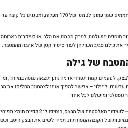
אם אוהבים קובה מטוגנת – מחממים שמן עמוק לטמפ' של 170 
ור תוספת מושלמת, למרק מחמם את הלב, או כעיקרית בארוחה 
ר את כולם סביב השולחן לעוד סיפור קטן של אהבה מהמטבח.
מטבח של גילה
בצק. לפעמים קמח תפוחי אדמה נותן תוצאה נמסה במיוחד, ומי 
עדשים. למילוי – אפשר להפוך אותו לצמחוני: החליפו את הבש
ר נוסטלגי ומושלם לכל אחד.
טיפ קטן שלא תמצאו בכל מקום – לשיפור האלסטיות ש
 הגמישות של הקובה המסורתית. תמיד לשים את הבצק היטב, וכש