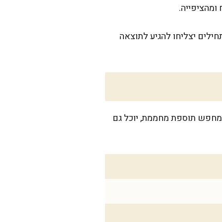
 ומהציפייה.
חילים יצליחו להגיע לתוצאה
נוני, מושלם לארוחת שישי משפחתית עם 6-8 נפשות. מי שמחפש תוספת מחממת, יוכל גם