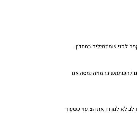
קמח לפני שמתחילים במתכון.
 גם להשתמש בחמאה נמסה אם
יד חלון פתוח או אפילו במקרר ל-15-20 דקות. רק שימו לב לא למרוח את הציפוי כשעוד