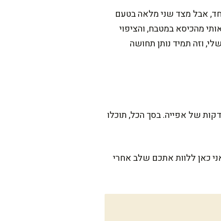
אחד, אבל מצד שני מלאה בטעם
תי מהכיסא במטבח, והציפוי
לי, וזה תמיד נותן תחושה
ת השוקולד הזו לא לוקחת יותר מדי זמן – ההכנה שלה אורכת כ-10 דקות בלבד, ועוד כ-30-35 דקות של אפייה. בסך הכל, תוכלו
ני כאן ללוות אתכם שלב אחרי