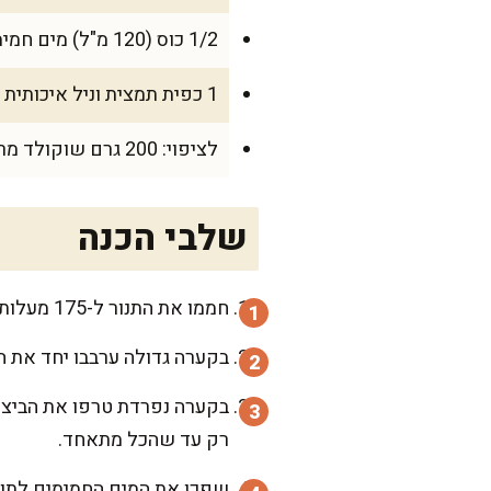
1/2 כוס (120 מ"ל) מים חמימים
1 כפית תמצית וניל איכותית
לציפוי: 200 גרם שוקולד מריר, 1/2 כוס שמנת מתוקה
שלבי הכנה
חממו את התנור ל-175 מעלות. רפדו תבנית עגולה בקוטר 24 ס"מ בנייר אפייה ושמנו קלות את הדפנות.
בקערה גדולה ערבבו יחד את ה
בקערה נפרדת טרפו את הביצים
רק עד שהכל מתאחד.
שפכו את המים החמימים לתוך 