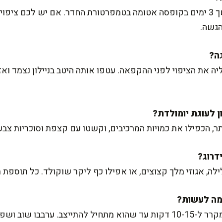
בהחלט. העוגה נשמרת נפלא במשך 3 ימים בקופסה אטומה בטמפרטורת החדר. אם יש
הגשה.
ה את הציפוי לפני ההקפאה. עטפו אותה היטב בניילון נצמד ואז
תר, הכפילו את כמויות המרכיבים, וקשטו עם קצפת וסוכריות צבעונ
, אגוזי מלך קצוצים, או אפילו כף ליקר שוקולד. כל תוספת תו
וב ושפכו על העוגה.