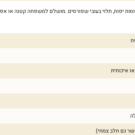
ון הזה מספיק לכ-10-12 פרוסות יפות, תלוי בעובי שפורסים. מושלם למשפחה קט