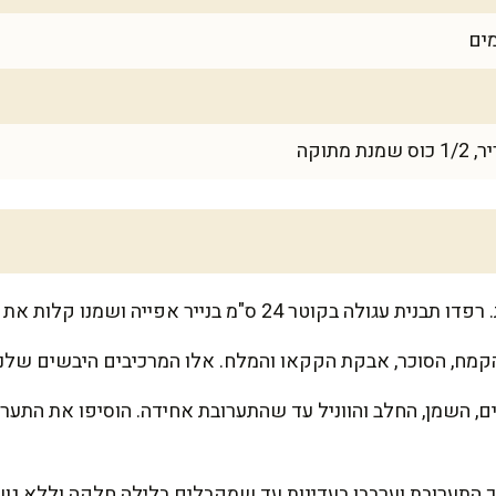
קמח, הסוכר, אבקת הקקאו והמלח. אלו המרכיבים היבשים שלנו
, השמן, החלב והווניל עד שהתערובת אחידה. הוסיפו את התערו
התערובת וערבבו בעדינות עד שמקבלים בלילה חלקה וללא גושי