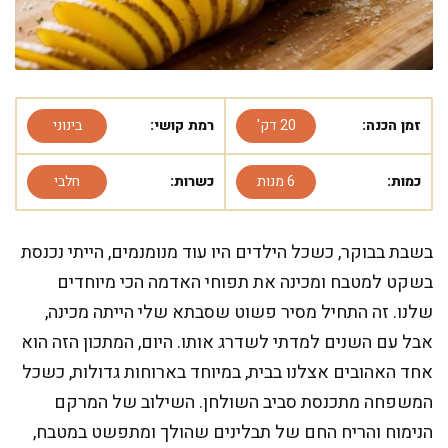
זמן הכנה:
20 דק'
רמת קושי:
בינוני
כמות:
6 מנות
כשרות:
חלבי
בשבת בבוקר, כשכל הילדים היו עוד מנומנמים, הייתי נכנסת
בשקט למטבח ומכינה את תפוחי האדמה הכי מיוחדים
שלנו. זה התחיל מסיר פשוט שסבתא שלי הייתה מכינה,
אבל עם השנים למדתי לשדרג אותו. היום, המתכון הזה הוא
אחד האהובים אצלנו בבית, במיוחד בארוחות גדולות, כשכל
המשפחה מתכנסת סביב השולחן. השילוב של המרקם
הנימוח והריח החם של תבלינים שהולך ומתפשט במטבח,