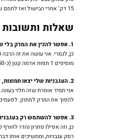
15 דק' אחרי הבישול ואז לחמם שוב, הטעמים מתיישבים והוא נהיה עוד יותר מנחם.
שאלות ותשובות נ
1. אפשר להכין את המרק בלי שמנת ועדיין לקבל מרק סמיך?
מוסיפים 1 תפוח אדמה קטן (כ-150 גרם) בתחילת הבישול וטוחנים בסוף, וזה נותן סמיכות מושלמת.
2. העגבניות שלי יצאו חמוצות, איך מאזנים טעם?
להפוך את המרק למתוק. לפעמים גם
3. אפשר להשתמש רק בעגבניות משימורים?
רסק עגבניות, וממשיכים אותו דבר