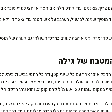
ם צריך, מאזנים: עוד קורט מלח אם חסר, או חצי כפית סוכר אם
מי שרוצה גרסה מפנקת במיוחד 
שקדי מרק. אני אוהבת לשים במרכז השולחן גם קערה של תוספות
מטבח של גילה
ל אופי אחר עם כל שינוי קטן, וזה כל היופי בבישול ביתי. לגר
וסיפה בסוף 200 גרם שעועית לבנה מבושלת וטוחנת יחד, וזה יוצא מזין ועשיר ב
הוא נותן מרקם חלק וטעם עדין ומפתיע.
דור: אני תמיד מטגנת את רסק העגבניות דקה לפני הנוזלים, ורק
י שעושה את המרק מדהים גם בלי הרבה תבלינים. ועוד דבר קטן, 