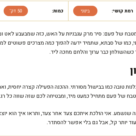
רמת קושי:
בינוני
כמות:
50 דק'
טבח של פעם: סיר מרק עגבניות על האש, כזה שמבעבע לאט וממ
י, כמו של סבתא, שתמיד ידעה להפוך כמה מצרכים פשוטים למש
כשהשולחן כבר ערוך והלחם מחכה ליד.
ן
נות טובה כמו בבישול מסורתי. ההכנה הפעילה קצרה יחסית, ואח
בח של פעם מתחיל כמעט מיד, ומבטיחה לכם שזה שווה כל רגע
ה שנשמע. אני הולכת איתכם צעד אחר צעד, ותראו איך הוא יו
עוד יותר קל, אבל גם בלי אפשר להסתדר.