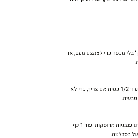
 אני עושה את זה הרבה כשאני רוצה מרק פרווה או קליל יותר. פשוט מבשלים עוד 10 דק' בלי מכסה כדי לצמצם מעט, או
אני תמיד אומרת שזה תלוי בעונה. מתחילים עם 1 כפית סוכר, ואז טועמים בסוף ומוסיפים בהדרגה עוד 1/2 כפית אם צריך, כדי לא
טבעית.
כן, וזה אפילו פתרון נהדר לחורף כשאין עגבניות טובות. שמים במקום העגבניות הטריות עוד 800 גרם עגבניות מרוסקות ועוד 1 כף
של בסבלנות.