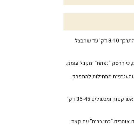
מחממים בסיר גדול את שמן הזית על אש בינונית. מוסיפים בצל וגזר ומערבבים, ונותנים להם להתרכך 8-10 דק' עד שהבצל
 כי הרסק “נפתח” ומקבל עומק.
ות ועגבניות מרוסקות, מערבבים, ונותנים לזה להתבשל 5 דק' עד שהעגבניות מתחילות להתפרק.
מוסיפים מים רותחים, סוכר, מלח, פלפל, עלה דפנה ופפריקה. מביאים לרתיחה, ואז מנמיכים לאש קטנה ומבשלים 35-45 דק'
אוהבים “כמו בבית” עם קצת