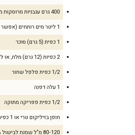
400 גרם עגבניות מרוסקות משימורים
1 ליטר מים רותחים (אפשר להתחיל עם 900 מ"ל ולהוסיף לפי הצורך)
1 כפית (5 גרם) סוכר
2 כפיות (12 גרם) מלח, או לפי הטעם
1/2 כפית פלפל שחור
1 עלה דפנה
1/2 כפית פפריקה מתוקה
חופן בזיליקום טרי או 1 כפית בזיליקום יבש
80-120 מ"ל שמנת לבישול 15%-32% (אופציונלי, להגשה או בתוך המרק)