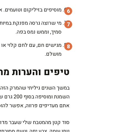
מוסיפים בזיליקום וטועמים. א
סמיך, וממש נמס בפה.
מגישים חם, עם לחם קלוי או 
מושלם.
טיפים והערות מה
במשך השנים גיליתי שהמרק הזה מקב
השמנת ומ
אתם מעדיפים פרווה, אפשר להוסיף במקום שמנת 80-120 מ"ל קרם קוקוס, ו
סוד קטן מהמטבח שלי שעבר מדור ל
נותן עומק, צבע יפה, וטעם מסורת