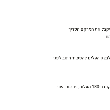
 יקבל את המרקם הפריך
ח.
 לבצק העלים להפשיר היטב לפני
הכי טוב לשמור במקרר, מכוסה קלות. אני ממליצה לחמם פרוסות בטוסטר או בתנור למשך 7-10 דקות ב-180 מעלות, עד שהן שוב