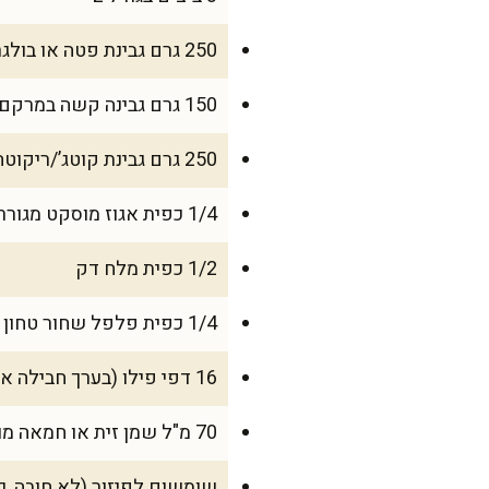
250 גרם גבינת פטה או בולגרית פירור
150 גרם גבינה קשה במרקם קשקבל או מוצרלה, מגורדת
250 גרם גבינת קוטג’/ריקוטה
1/4 כפית אגוז מוסקט מגורר טרי
1/2 כפית מלח דק
1/4 כפית פלפל שחור טחון
16 דפי פילו (בערך חבילה אחת בגודל רגיל)
70 מ"ל שמן זית או חמאה מומסת (למריחה בין הדפים)
שומשום לפיזור (לא חובה, 