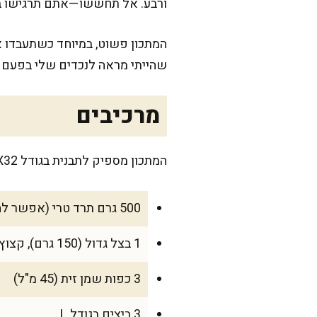
ורבע. אל תחששו—אתם תרגישו בבי
המתכון פשוט, במיוחד כשתעבדו אי
שהייתי מראה לנכדים שלי בפעם 
מרכיבים
המתכון מספיק לתבנית בגודל 22X32 ס”מ—מעולה לשישה אנשים רעבים, או לשמונה כשאוכלים כתוספת בארוחת שישי חגיגית.
500 גרם תרד טרי (אפשר להשתמש גם בקפוא, מופשר וסחוט היטב)
1 בצל גדול (150 גרם), קצוץ דק
3 כפות שמן זית (45 מ"ל)
3 ביצים בגודל L