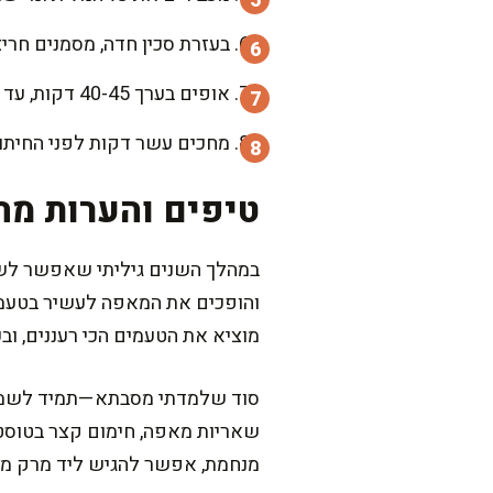
בעזרת סכין חדה, מסמנים חרי
אופים בערך 40-45 דקות, עד שהבצק זהוב, ריח מושלם של מאפייה ממלא את הבית, והמאפה תפוח קלות וקורץ לטעימה.
מחכים עשר דקות לפני החיתו
טיפים והערות מה
במהלך השנים גיליתי שאפשר לשח
והופכים את המאפה לעשיר בטעמים
מוציא את הטעמים הכי רעננים, וב
סוד שלמדתי מסבתא—תמיד לשמור ע
שאריות מאפה, חימום קצר בטוסטר 
מנחמת, אפשר להגיש ליד מרק מ