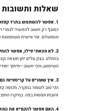
שאלות ותשובות נ
1. אפשר להשתמש בתרד קפוא במקום טרי?
כמובן! רק חשוב להפשיר לגמרי ו
והמושלם. אני אישית משתמשת כמ
2. לא מצאתי פילו, אפשר להחליף בבצק אחר?
בהחלט. בצק עלים יתן תוצאה קצת 
השימוש, והכי חשוב—חיתוך יסודי ל
3. איך שומרים על קריספיות גם למחרת?
זהובות ונמסות בפה. במיקרו התוצ
4. האם אפשר להקפיא את המאפה?