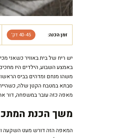
זמן הכנה:
40-45 דק'
יש ריח של בית באוויר כשאני מכי
באמצע השבוע, הילדים היו מחכים 
משהו מנחם ומדהים בביס הראשון—
סבתא במטבח הקטן שלה, כשהייתה 
מאפה כזה עובר במשפחה, דור אחרי
משך הכנת המתכו
המאפה הזה דורש מעט השקעה וסבל