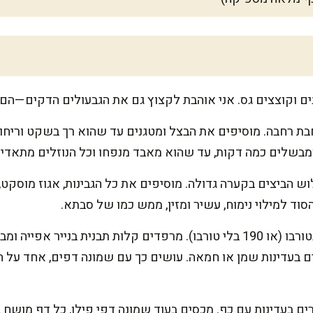
ם וקוצצים גס. אני אוהבת לקצוץ גם את הגבעולים הדקים—הם 
זית במחבת רחבה. מוסיפים את הבצל ומטגנים עד שהוא רך בשקט וריח
מבשלים כמה דקות, עד שהוא מאבד מנפחו וכל הנוזלים מתאדים
 הביצים בקערה גדולה. מוסיפים את כל הגבינות, אגוז מוסקט,
סוד למילוי נימוח, עשיר ומזין, ממש כמו של סבתא.
מחממים תנור ל-180 מעלות בטורבו (או 190 בלי טורבו). מרפדים קלות תבנית 
ים בעדינות שמן או חמאה. עושים כך עם שמונה דפים, אחד על 
ם בעדינות עם כף. מכסים בעוד שמונה דפי פילו, כל דף מושח 