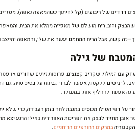
צים רדודים של ריבועים (קל לחיתוך כשהמאפה נאפה). מפזרים
ך—זה קשה, אבל הריח המחמם יעשה את שלו, והמאפה יתייצב ונ
מטבח של גילה
ק עם המילוי: שקדים קצוצים, פרוסות זיתים שחורים או פטר
. לרגישים ללקטוז, אפשר לבחור גבינות על בסיס סויה. גם ה
עונה אפשר להחליף אותו במנגולד.
ל דפי הפילו מכוסים במגבת לחה בזמן העבודה, כדי שלא יתיי
אובן מחזיר לבצק את הפריכות האוורירית כאילו הרגע יצא מהת
הקטגוריה
במרקים החורפיים הריחניים
.