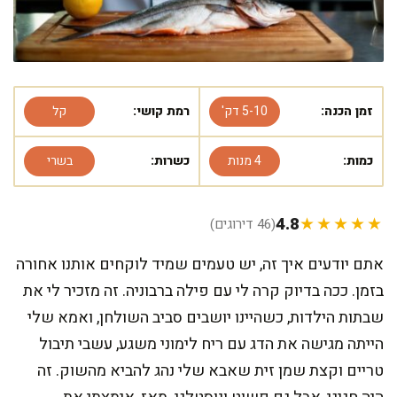
זמן הכנה:
5-10 דק'
רמת קושי:
קל
כמות:
4 מנות
כשרות:
בשרי
4.8
★★★★★
(46 דירוגים)
אתם יודעים איך זה, יש טעמים שמיד לוקחים אותנו אחורה
בזמן. ככה בדיוק קרה לי עם פילה ברבוניה. זה מזכיר לי את
שבתות הילדות, כשהיינו יושבים סביב השולחן, ואמא שלי
הייתה מגישה את הדג עם ריח לימוני משגע, עשבי תיבול
טריים וקצת שמן זית שאבא שלי נהג להביא מהשוק. זה