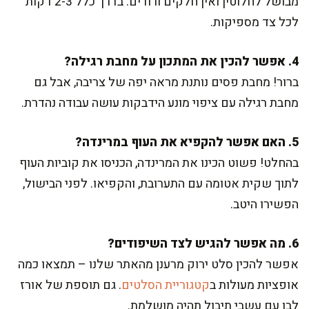
מבושל לחלוטין ואין חלקים ורודים. בדרך כלל 2-3 דקות
לכל צד מספיקות.
4. אפשר להכין את המתכון על מחבת רגילה?
ברור! מחבת פסים נותנת מראה יפה של צריבה, אבל גם
מחבת רגילה עם ציפוי מונע הידבקות עושה עבודה נהדרת.
5. האם אפשר להקפיא את העוף במרינדה?
בהחלט! פשוט הכינו את המרינדה, הכניסו את קוביות העוף
לתוך שקית אטומה עם התערובת, והקפיאו. לפני הבישול,
הפשירו היטב.
6. מה אפשר להגיש לצד השיפודים?
אפשר להכין סלט ירוק מרענן מהאתר שלנו – תמצאו כמה
אופציות מעולות ב
קטגוריית הסלטים
. גם תוספת של אורז
לבן עם עשבי תיבול תהיה מושלמת.