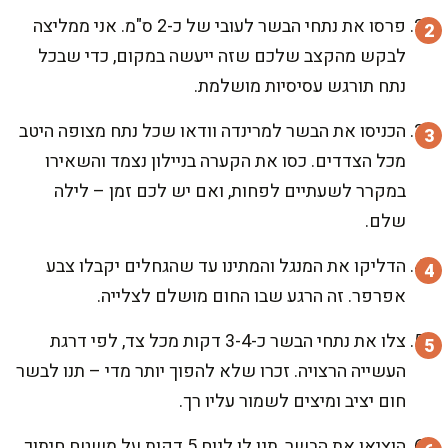
פרסו את נתחי הבשר לעובי של כ-2 ס"מ. אני ממליצה
לבקש מהקצב שלכם שזה ייעשה במקום, כדי שבכל
נתח תורגש עסיסיות מושלמת.
הכניסו את הבשר למרינדה וודאו שכל נתח מצופה היטב
מכל הצדדים. כסו את הקערה בניילון נצמד והשאירו
במקרר לשעתיים לפחות, ואם יש לכם זמן – לילה
שלם.
הדליקו את המנגל והמתינו עד שהגחלים יקבלו צבע
אפרפר. זה הרגע שבו החום מושלם לצלייה.
צלו את נתחי הבשר כ-3-4 דקות מכל צד, לפי דרגת
העשייה הרצויה. זכרו שלא להפוך יותר מדי – תנו לבשר
חום יציב ומיצים לשמור עליו רך.
הוציאו את הבשר, תנו לו לנוח 5 דקות על משטח חיתוך