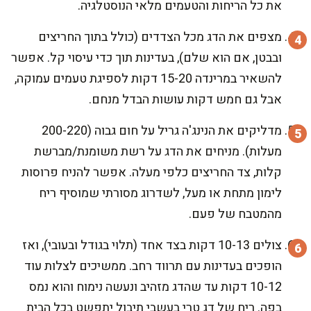
את כל הריחות והטעמים מלאי הנוסטלגיה.
מצפים את הדג מכל הצדדים (כולל בתוך החריצים
ובבטן, אם הוא שלם), בעדינות תוך כדי עיסוי קל. אפשר
להשאיר במרינדה 15-20 דקות לספיגת טעמים עמוקה,
אבל גם חמש דקות עושות הבדל מנחם.
מדליקים את הנינג'ה גריל על חום גבוה (200-220
מעלות). מניחים את הדג על רשת משומנת/מברשת
קלות, צד החריצים כלפי מעלה. אפשר להניח פרוסות
לימון מתחת או מעל, לשדרוג מסורתי שמוסיף ריח
מהמטבח של פעם.
צולים 10-13 דקות בצד אחד (תלוי בגודל ובעובי), ואז
הופכים בעדינות עם תרווד רחב. ממשיכים לצלות עוד
10-12 דקות עד שהדג מזהיב ונעשה נימוח והוא נמס
בפה. ריח של דג טרי בעשבי תיבול יתפשט בכל הבית