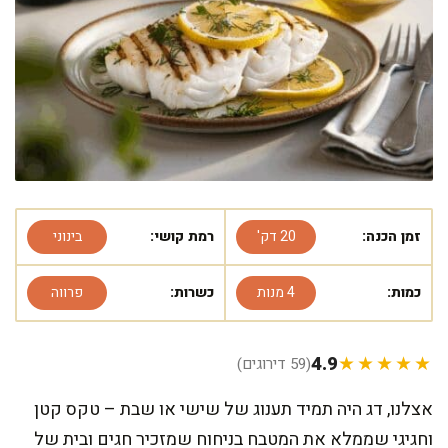
זמן הכנה:
20 דק'
רמת קושי:
בינוני
כמות:
4 מנות
כשרות:
פרווה
4.9
★★★★★
(59 דירוגים)
אצלנו, דג היה תמיד תענוג של שישי או שבת – טקס קטן
וחגיגי שממלא את המטבח בניחוח שמזכיר חגים ובית של