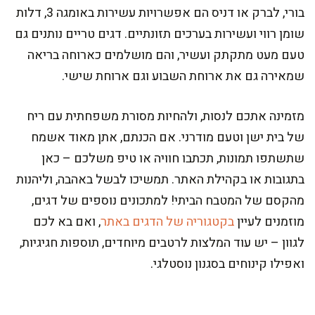
בורי, לברק או דניס הם אפשרויות עשירות באומגה 3, דלות
שומן רווי ועשירות בערכים תזונתיים. דגים טריים נותנים גם
טעם מעט מתקתק ועשיר, והם מושלמים כארוחה בריאה
שמאירה גם את ארוחת השבוע וגם ארוחת שישי.
מזמינה אתכם לנסות, ולהחיות מסורת משפחתית עם ריח
של בית ישן וטעם מודרני. אם הכנתם, אתן מאוד אשמח
שתשתפו תמונות, תכתבו חוויה או טיפ משלכם – כאן
בתגובות או בקהילת האתר. תמשיכו לבשל באהבה, וליהנות
מהקסם של המטבח הביתי! למתכונים נוספים של דגים,
מוזמנים לעיין
בקטגוריה של הדגים באתר
, ואם בא לכם
לגוון – יש עוד המלצות לרטבים מיוחדים, תוספות חגיגיות,
ואפילו קינוחים בסגנון נוסטלגי.