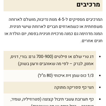
מרכיבים
המרכיבים מספיקים ל-4-5 מנות נדיבות, מושלם לארוחה
משפחתית או כשמארחים חברים לארוחת שישי חגיגית.
המנה מדהימה גם כמנה מרכזית חגיגית בפסח, יום הולדת או
חגים אחרים.
דג טרי שלם או פילטים (700-900 גרם: בורי, דניס,
אמנון, לברק – לפי מה שאוהבים ורענן בשוק)
1/3 כוס שמן זית איכותי (80 מ"ל)
חצי כף פפריקה מתוקה
כף תערובת עשבי תיבול קצוצה (פטרוזיליה, שמיר,