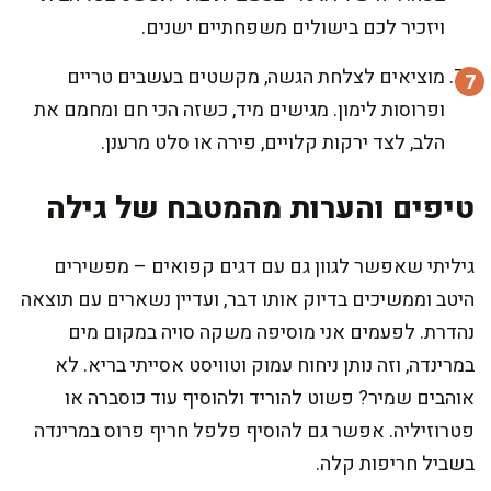
ויזכיר לכם בישולים משפחתיים ישנים.
מוציאים לצלחת הגשה, מקשטים בעשבים טריים
ופרוסות לימון. מגישים מיד, כשזה הכי חם ומחמם את
הלב, לצד ירקות קלויים, פירה או סלט מרענן.
טיפים והערות מהמטבח של גילה
גיליתי שאפשר לגוון גם עם דגים קפואים – מפשירים
היטב וממשיכים בדיוק אותו דבר, ועדיין נשארים עם תוצאה
נהדרת. לפעמים אני מוסיפה משקה סויה במקום מים
במרינדה, וזה נותן ניחוח עמוק וטוויסט אסייתי בריא. לא
אוהבים שמיר? פשוט להוריד ולהוסיף עוד כוסברה או
פטרוזיליה. אפשר גם להוסיף פלפל חריף פרוס במרינדה
בשביל חריפות קלה.