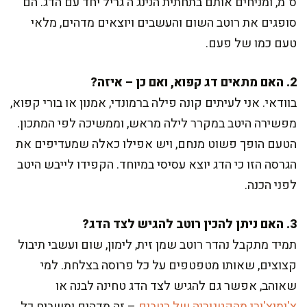
ס"מ, ומניחים אותם בתחתית הנינג'ה גריל יחד עם הדג. הם
סופגים את רוטב השום והעשבים ויוצאים מדהים, מלאי
טעם כמו של פעם.
2. האם מתאים דג קפוא, ואם כן – איזה?
בוודאי. אני לעיתים קונה פילה ברמונדי, אמנון או בורי קפוא,
מפשירה היטב במקרר לילה מראש, וממשיכה לפי המתכון.
הטעם הופך פשוט מנחם, ויש אפילו כאלה שמעדיפים את
הגרסה הזו כי הדג יוצא עסיסי במיוחד. הקפידו לייבש היטב
לפני הכנה.
3. האם ניתן להכין רוטב להגיש לצד הדג?
תמיד מתקבל נהדר רוטב שמן זית, לימון, שום ועשבי תיבול
קצוצים, שאותו מטפטפים על כל פרוסה בצלחת. למי
שאוהב, אפשר גם להגיש לצד הדג טחינה לבנה או
צ'ימיצ'ורי מהקטגוריה של רטבים
– זה מדהים ומשביח כל