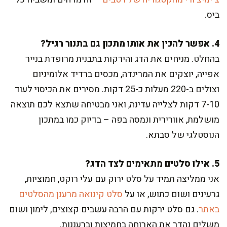
ביס.
4. אפשר להכין את אותו מתכון גם בתנור רגיל?
בהחלט. מניחים את הדג והירקות בתבנית מרופדת בנייר
אפייה, יוצקים את המרינדה, מכסים ברדיד אלומיניום
וצולים ב-220 מעלות כ-25 דקות. מסירים את הכיסוי לעוד
7-10 דקות לצלייה עדינה, ואני מבטיחה שתצא לכם תוצאה
מושלמת, אוורירית ונמסה בפה – בדיוק כמו במתכון
הנוסטלגי של סבתא.
5. אילו סלטים מתאימים לצד הדג?
אני ממליצה תמיד על סלט ירוק עם עלי רוקט, חמוציות,
גרעינים ושום כתוש, או על
סלט קינואה מרענן מהסלטים
באתר
. גם סלט ירקות עם הרבה עשבים קצוצים, לימון ושום
משלים נהדר את הארוחה בחמיצות וברעננות.