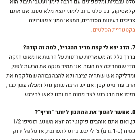
סלט עגבניות ומלפפונים עם הרבה לימון ועשבי תיבול הוא
קלאסיקה, וגם סלט כרוב לימוני יוצא מלא טעם. אם אתם
צריכים רעיונות מסודרים, תמצאו המון אפשרויות
בקטגוריית הסלטים
.
7. הדג יצא לי קצת מריר מהגריל, למה זה קורה?
בדרך כלל זה משאריות שרופות על הרשת או מאש חזקה
מדי שמחריכה את העור. אני תמיד מנקה את הרשת לפני,
ומדליקה אש שתהיה יציבה ולא להבה גבוהה שמלקקת את
הדג. עוד טיפ קטן: אם יש הרבה שומן נוזל ומעלה עשן כבד,
תזיזו את הדג רגע לצד פחות חם ותנו לאש להירגע.
8. אפשר להפוך את המתכון ליותר “חריף”?
כן, ואם אתם אוהבים פיקנטי זה יוצא משגע. תוסיפו 1/2
כפית (כ-1 גרם) צ׳ילי יבש גרוס לתערובת, או פלפל ירוק