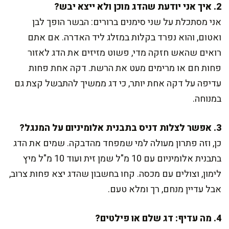
2. איך אני יודעת שהדג מוכן ולא ייצא יבש?
אני מסתכלת על שני סימנים ברורים: הבשר הופך לבן
ואטום, והוא נפרד בקלות במזלג ליד האדרה. אם אתם
רואים שהאש חזקה מדי, פשוט מזיזים את הדג לאזור
פחות חם או מרימים מעט את הרשת. דקה אחת פחות
עדיפה על דקה אחת יותר, כי דג ממשיך להתבשל קצת גם
במנוחה.
3. אפשר לצלות דניס בתבנית אלומיניום על המנגל?
כן, וזה פתרון מעולה למי שמפחד מהדבקה. שמים את הדג
בתבנית אלומיניום עם 10 מ"ל שמן זית ועוד 10 מ"ל מיץ
לימון, וצולים עם מכסה. קחו בחשבון שהדג יצא פחות צרוב,
אבל עדיין מנחם, רך ומלא טעם.
4. מה עדיף: דג שלם או פילטים?