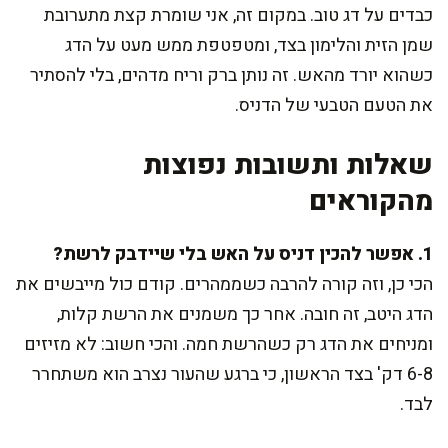
כבדים על דג טוב. במקום זה, אני שומרת קצת מתערובת
שמן הזית והלימון בצד, ומטפטפת ממש מעט על הדג
כשהוא יורד מהאש. זה נותן ברק וריח מדהים, בלי להסתיר
את הטעם הטבעי של הדניס.
שאלות ותשובות נפוצות
מהקוראים
1. אפשר להכין דניס על האש בלי שיידבק לרשת?
הכי כן, וזה קורה להרבה כשממהרים. קודם כול מייבשים את
הדג היטב, זה חובה. אחר כך משמנים את הרשת קלות,
ומניחים את הדג רק כשהרשת חמה. והכי חשוב: לא מזיזים
6-8 דק' בצד הראשון, כי ברגע שהעור נצרב הוא משתחרר
לבד.