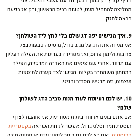
חריף קצוץ דק בתוך הבטן יחד עם עשבי התיבול. אני
ממליצה להתחיל מעט, לטעום בביס הראשון, ורק אז בפעם
הבאה לחזק.
9. איך מגישים יפה דג שלם בלי לחץ ליד השולחן?
אני מניחה את הדג על מגש גדול, מוסיפה טבעות בצל
צרובות ולימון פרוס, ואז מפרידה בעדינות את הפילה העליון
עם תרווד. אחרי שמוציאים את האדרה המרכזית, הפילה
התחתון משתחרר בקלות. תגישו לצד קערה לתוספות
ועצמות, וזה מרגיש מסודר וחגיגי.
10. יש לכם רעיונות לעוד מנות סביב הדג לשולחן
שלם?
אם אתם בונים ארוחה ביתית מסורתית, אני אוהבת לצרף
תוספת חמה וסלט גדול. אפשר לקחת השראה
בקטגוריית
התוספות
, ואם בא לכם גם רוטב לימוני עדין או טחינה טובה,