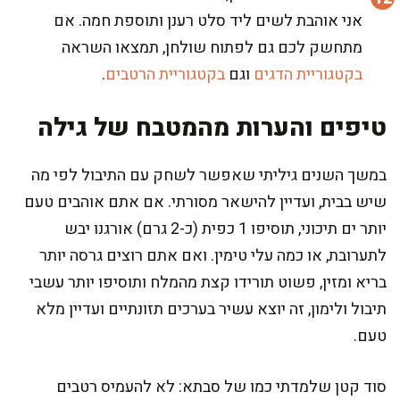
אני אוהבת לשים ליד סלט רענן ותוספת חמה. אם
מתחשק לכם גם לפתוח שולחן, תמצאו השראה
בקטגוריית הדגים
וגם
בקטגוריית הרטבים
.
טיפים והערות מהמטבח של גילה
במשך השנים גיליתי שאפשר לשחק עם התיבול לפי מה
שיש בבית, ועדיין להישאר מסורתי. אם אתם אוהבים טעם
יותר ים תיכוני, תוסיפו 1 כפית (כ-2 גרם) אורגנו יבש
לתערובת, או כמה עלי טימין. ואם אתם רוצים גרסה יותר
בריא ומזין, פשוט תורידו קצת מהמלח ותוסיפו יותר עשבי
תיבול ולימון, זה יוצא עשיר בערכים תזונתיים ועדיין מלא
טעם.
סוד קטן שלמדתי כמו של סבתא: לא להעמיס רטבים