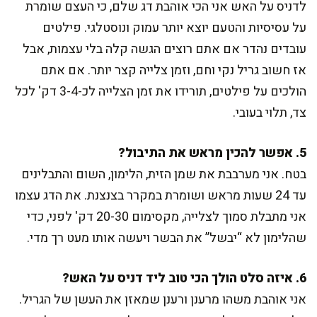
לדניס על האש אני הכי אוהבת דג שלם, כי העצם שומרת
על עסיסיות והטעם יוצא יותר עמוק ונוסטלגי. פילטים
עובדים נהדר אם אתם רוצים הגשה קלה בלי עצמות, אבל
אז חשוב גריל נקי וחם, וזמן צלייה קצר יותר. אם אתם
הולכים על פילטים, תורידו את זמן הצלייה לכ-3-4 דק' לכל
צד, תלוי בעובי.
5. אפשר להכין מראש את התיבול?
בטח. אני מערבבת את שמן הזית, הלימון, השום והתבלינים
עד 24 שעות מראש ושומרת במקרר בצנצנת. את הדג עצמו
אני מתבלת סמוך לצלייה, מקסימום 20-30 דק' לפני, כדי
שהלימון לא “יבשל” את הבשר ויעשה אותו מעט רך מדי.
6. איזה סלט הולך הכי טוב ליד דניס על האש?
אני אוהבת משהו מרענן ורענן שמאזן את העשן של הגריל.