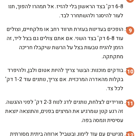
6-8 דק' בצד הראשון בלי להזיז. אל תמהרו להפוך, תנו
לעור להיסגר ולהשתחרר לבד.
הופכים בעדינות בעזרת תרווד רחב או מלקחיים, וצולים
עוד 6-8 דק' בצד השני. אם אתם צולים גם בצל ליד, זה
הזמן להניח טבעות בצל על הרשת שיקבלו חריכה
מתקתקה.
בודקים מוכנות: הבשר צריך להיות אטום ולבן, ולהיפרד
בקלות מהאדרה המרכזית. אם צריך, נותנים עוד 1-2 דק'
לכל צד.
מורידים לצלחת, נותנים לדג לנוח 2-3 דק' לפני ההגשה.
זה רגע קטן שמרגיע את המיצים בפנים, והתוצאה יוצאת
עסיסית ונמסה בפה.
מגישים עם עוד לימון, ובשביל ארוחה ביתית מסורתית