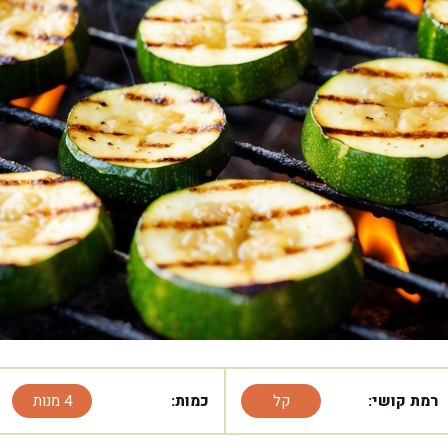
רמת קושי:
קל
כמות:
4 מנות