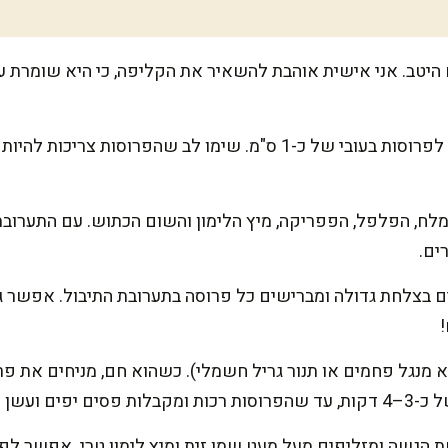
יטב. אני אישית אוהבת להשאיר את הקליפה, כי היא שומרת ע
חותכים את הקישואים לאורך לפרוסות בעובי של כ-1 ס"מ. שימו לב שהפ
ח, הפלפל, הפפריקה, מיץ הלימון והשום הכתוש. עם התערובת
ים.
בצלחת גדולה ומברישים כל פרוסה בתערובת התיבול. אפשר גם
א מנגל פחמים או תנור גריל חשמלי). כשהוא חם, מניחים את פ
 ועשן קליל.
הגשה ומזליפים מעל מעט שמן זית ומיץ לימון טרי. אפשר לפ