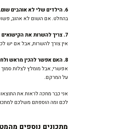
6. הילדים שלי לא אוהבים שום. ניתן לוותר עליו?
בהחלט. אם השום לא אהוב, פשוט 
7. צריך להשרות את הקישואים לפני הצלייה?
אין צורך להשרות, אבל אם יש לכם טיפונת זמן, 10 דקות בתערובת התיבול יעשו 
8. האם אפשר להכין מראש ולחמם?
אפשרי, אבל מומלץ לצלות סמוך 
על המרקם.
אני כבר מחכה לראות את התוצאות
לכם ומה הוספתם משלכם למתכון
מתכונים נוספים מהמטב