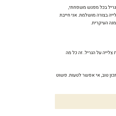
הגריל בכל מפגש משפחתי,
יה בצורה מושלמת. אני חייבת
נה העיקרית.
מהיר ביחס למנגלים מסורתיים. חמש דקות בלבד להכנה מראש, ועוד כ-15 דקות צלייה על הגריל. זה כל מה
כון טוב, אי אפשר לטעות. פשוט