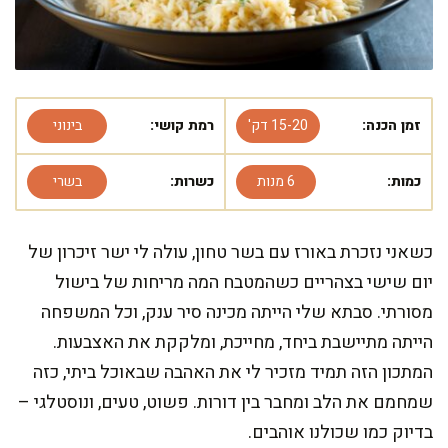
זמן הכנה:
15-20 דק'
רמת קושי:
בינוני
כמות:
6 מנות
כשרות:
בשרי
כשאני נזכרת באורז עם בשר טחון, עולה לי ישר זיכרון של
יום שישי בצהריים כשהמטבח המה מריחות של בישול
מסורתי. סבתא שלי הייתה מכינה סיר ענק, וכל המשפחה
הייתה מתיישבת ביחד, מחייכת, ומלקקת את האצבעות.
המתכון הזה תמיד מזכיר לי את האהבה שבאוכל ביתי, כזה
שמחמם את הלב ומחבר בין דורות. פשוט, טעים, ונוסטלגי –
בדיוק כמו שכולנו אוהבים.