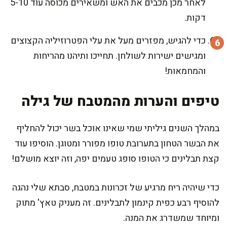
לאחר מכן מכבים את האש ומשאירים מכוסה עוד 5-10
דקות.
כדי להגיש, מפזרים מעל את עלי הפטרוזיליה הקצוצים
ומגישים ישירות לשולחן. תחייכו ותיהנו מהריחות
והמחמאות!
טיפים והערות מהמטבח של גילה
במהלך השנים גיליתי שמי שאינו אוכל בשר יכול להחליף
את הבשר הטחון בתערובת טופו מפורר ומטוגן. הוסיפו עוד
קצת תבלינים כי הטופו סופג טעמים יפה, וזה יוצא מושלם!
כדי שיהיה ריח מרגיע של זכרונות במטבח, סבתא שלי נהגה
להוסיף רבע כפית קינמון לתבלינים. זה מעניק טאץ' מתוק
ומיוחד שמשדרג את המנה.