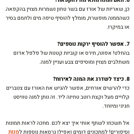
6. האם המנה מתאימה להקפאה?
כן, שאריות של אורז עם בשר טחון נשמרות מצוין בהקפאה.
כשהממנה מופשרת, מומלץ להוסיף טיפה מים ולחמם בסיר
או במיקרו.
7. אפשר להוסיף ירקות נוספים?
בהחלט! אפונה, תירס או קוביות קטנות של פלפל אדום
משתלבים מצוין ומוסיפים צבע ועניין למנה.
8. כיצד לשדרג את המנה לאירוח?
כדי להרשים אורחים, אפשר להגיש את האורז עם צנוברים
קלויים מעל וקצת רוטב טחינה ליד. זה נותן למנה טוויסט
חגיגי ומיוחד.
אל תשכחו לשתף אותי איך יצא לכם. מחכה לראות תמונות
וסיפורים! למתכונים דומים ואפילו גרסאות נוספות ל
מנות