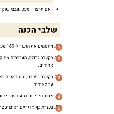
אם תרצו – מעט שבבי שוקולד
שלבי הכנה
מחממים את התנור ל-180 מעלות ומכינים על תבנית אפייה נייר אפייה. כל-כך נעים שהמטבח מתחמם וריח העוגיות כבר באוויר!
בקערה גדולה, מערבבים את קמ
אחידים.
בקערה נפרדת, טרפו את הביצי
עד לאיחוד.
אם תרצו לשדרג עם שבבי שוקו
בעזרת כף או ידיים רטובות, צר