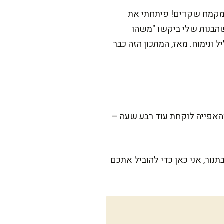
ת מקמח שקדים! פיתחתי את
שהבנות שלי ביקשו "משהו
ונימוח. מאז, המתכון הזה כבר
ומת לב, אבל הוא מהיר ונעים להכנה. ההכנה עצמה לוקחת כ-15 דקות, והאפייה לוקחת עוד רבע שעה –
נור, אני כאן כדי להוביל אתכם