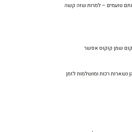
קרר לפני שאתם טועמים – למרות שזה קשה
ות הסוכר ל-60 גרם בלבד. בנוסף, במקום שמן קוקוס אפשר
ן נשארות רכות ומושלמות לזמן