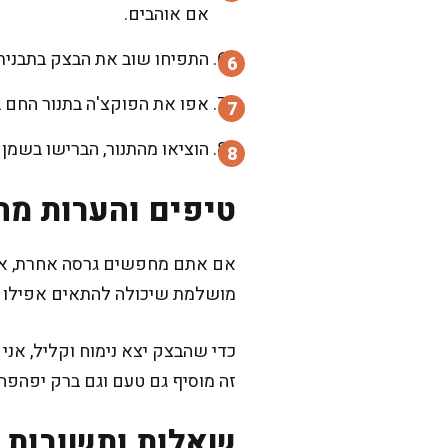
אם אוהבים.
התפיחו שוב את הבצק בתבנית למשך 20-30 דקות. בינתיים, חממו תנור ל-
אפו את הפוקצ'ה בתנור החם במשך 20-25 דקות, עד שהיא מזהיבה מלמעלה
הוציאו מהתנור, הברישו בשמן 
טיפים והערות מה
אם אתם מחפשים גרסה אחרת, אפשר
מושלמת שיכולה להתאים אפילו כ
כדי שהבצק יצא נימוח וקליל, אנ
זה מוסיף גם טעם וגם ברק יפהפה
שאלות ותשובות נ