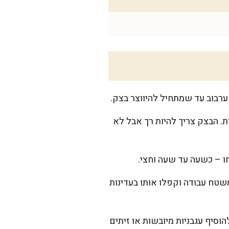
ערבוב עד שמתחיל להיווצר בצק.
מן זית, והמשיכו ללוש את הבצק ידנית או במיקסר עם וו לישה במשך כ-10 דקות. הבצק צריך להיות רך אבל לא
ו – כשעה עד שעה וחצי.
שטח עבודה וקפלו אותו בעדינות
וסיף עגבניות מיובשות או זיתים