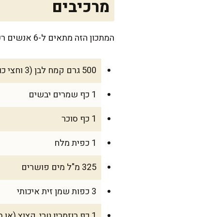
מרכיבים
המתכון הזה מתאים ל-6 אנשים רעבים או ל-8 אם רוצים להגיש כמתאבן לצד מרק או סלט.
500 גרם קמח לבן (3 וחצי כוסות)
1 כף שמרים יבשים
1 כף סוכר
1 כפית מלח
325 מ"ל מים פושרים
3 כפות שמן זית איכותי
1 כף רוזמרין טרי, קצוץ (או תיבול אחר שאוהבים כמו טימין או אורגנו)