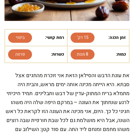
זמן הכנה:
15 דק'
רמת קושי:
בינוני
כמות:
8 מנות
כשרות:
פרווה
את עוגת הדבש והסילאן הזאת אני זוכרת מהחגים אצל
סבתא. היא הייתה מכינה אותה ימים מראש, והבית היה
מתמלא בריח המתוק-עדין של דבש ותבלינים. תמיד חיכיתי
לרגע שנחתוך את העוגה – במרקם היפה שלה היה משהו
חגיגי כל כך. היום, אני מכינה את העוגה הזו לקראת כל ראש
השנה, אבל היא מושלמת גם לכל שבת חורפית שבה רוצים
משהו מחמם ומנחם ליד התה. עם סוד קטן: השילוב עם