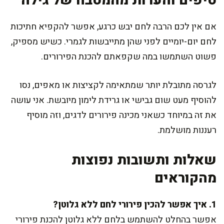
טיפים והערות מהמטבח של גילה
אם אין לכם הרבה לחם יבש כרגע, אפשר להקפיא חתיכות
לחם יום-יומיים לפני שהן מתייבשות לגמרי. כשיש מספיק,
פשוט השתמשו במה שקפאתם להכנת הפירורים.
לגרסה מתובלת יותר שמתאימה לקציצות או מאפים, נסו
להוסיף מעט שום גבישי או גרידת לימון מיובשת. אני עושה
את זה במיוחד כשאני מכינה פירורים לדגים, וזה מוסיף
רעננות מושלמת.
שאלות ותשובות נפוצות
מהקוראים
1. איך אפשר להכין פירורי לחם ללא גלוטן?
אפשר בהחלט להשתמש בלחם ללא גלוטן להכנת פירורי