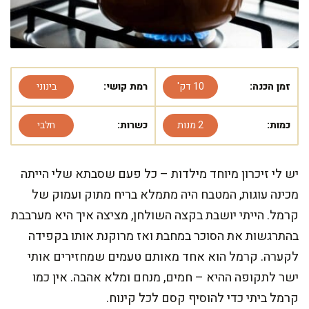
זמן הכנה:
10 דק'
רמת קושי:
בינוני
כמות:
2 מנות
כשרות:
חלבי
יש לי זיכרון מיוחד מילדות – כל פעם שסבתא שלי הייתה
מכינה עוגות, המטבח היה מתמלא בריח מתוק ועמוק של
קרמל. הייתי יושבת בקצה השולחן, מציצה איך היא מערבבת
בהתרגשות את הסוכר במחבת ואז מרוקנת אותו בקפידה
לקערה. קרמל הוא אחד מאותם טעמים שמחזירים אותי
ישר לתקופה ההיא – חמים, מנחם ומלא אהבה. אין כמו
קרמל ביתי כדי להוסיף קסם לכל קינוח.