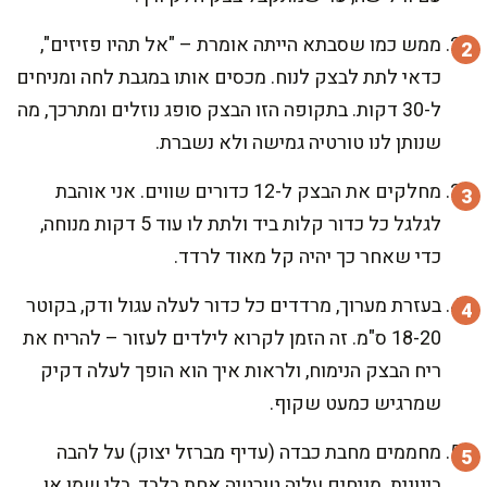
ממש כמו שסבתא הייתה אומרת – "אל תהיו פזיזים",
כדאי לתת לבצק לנוח. מכסים אותו במגבת לחה ומניחים
ל-30 דקות. בתקופה הזו הבצק סופג נוזלים ומתרכך, מה
שנותן לנו טורטיה גמישה ולא נשברת.
מחלקים את הבצק ל-12 כדורים שווים. אני אוהבת
לגלגל כל כדור קלות ביד ולתת לו עוד 5 דקות מנוחה,
כדי שאחר כך יהיה קל מאוד לרדד.
בעזרת מערוך, מרדדים כל כדור לעלה עגול ודק, בקוטר
18-20 ס"מ. זה הזמן לקרוא לילדים לעזור – להריח את
ריח הבצק הנימוח, ולראות איך הוא הופך לעלה דקיק
שמרגיש כמעט שקוף.
מחממים מחבת כבדה (עדיף מברזל יצוק) על להבה
בינונית. מניחים עליה טורטיה אחת בלבד, בלי שמן או