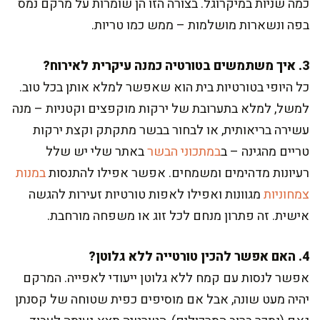
כמה שניות במיקרוגל. בצורה הזו הן שומרות על מרקם נמס
בפה ונשארות מושלמות – ממש כמו טריות.
3. איך משתמשים בטורטיה כמנה עיקרית לאירוח?
כל היופי בטורטיות בית הוא שאפשר למלא אותן בכל טוב.
למשל, למלא בתערובת של ירקות מוקפצים וקטניות – מנה
עשירה בריאותית, או לבחור בבשר מתקתק וקצת ירקות
טריים מהגינה – ב
במתכוני הבשר
באתר שלי יש שלל
רעיונות מדהימים ומשמחים. אפשר אפילו להתנסות
במנות
צמחוניות
מגוונות ואפילו לאפות טורטיות זעירות להגשה
אישית. זה פתרון מנחם לכל זוג או משפחה מורחבת.
4. האם אפשר להכין טורטייה ללא גלוטן?
אפשר לנסות עם קמח ללא גלוטן ייעודי לאפייה. המרקם
יהיה מעט שונה, אבל אם מוסיפים כפית שטוחה של קסנתן