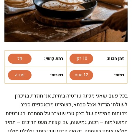
זמן הכנה:
10 דק'
רמת קושי:
קל
כמות:
12 מנות
כשרות:
פרווה
בכל פעם שאני מכינה טורטיה ביתית, אני חוזרת בזיכרון
לשולחן הגדול אצל סבתא, כשהיינו מתאספים סביב
ניחוחות חמימים של בצק טרי שנצרב על המחבת. הטורטיות
המושלמות – רכות, גמישות, עם קצוות מעט חרוכים – תמיד
מילאו אותנו בשמחה. זה היה הרגע שבו ביחד גילגלנו מילוי