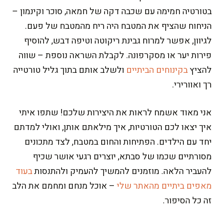
בטורטיה חמימה עם שכבה דקה של חמאה, סוכר וקינמון –
הניחוח שהציף את המטבח היה ריח מהמטבח של פעם.
לגיוון, אפשר למרוח גבינת ריקוטה וטיפה דבש, להוסיף
פירות יער או מסקרפונה. לקבלת השראה נוספת – שווה
להציץ
בקינוחים הביתיים
ולשלב אותם בתוך גליל טורטייה
רך ואוורירי.
אני מאוד אשמח לראות את היצירות שלכם! שתפו איתי
איך יצאו לכם הטורטיות, איך מילאתם אותן, ואולי למדתם
יחד עם הילדים. הפתיחות והחום במטבח, לצד מתכונים
מסורתיים שכמו של סבתא, יוצרים רגעי אושר שכיף
להעביר הלאה. מוזמנים להמשיך להעמיק ולהתנסות
בעוד
מאפים ביתיים מהאתר שלי
– אוכל מנחם ומחמם את הלב
זה כל הסיפור.