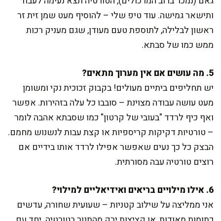
גאם (נמכר ברוב המרכולים), הטורטיה תצא נעימה לעבוד
ותישאר גמישה. עוד טיפ שלי – להוסיף מעט שמן זית זר
ראשון לבלילה, לתוספת טעם מעודן, שגם מעניק רכות
ממש כמו של סבתא.
5. מה עושים אם אין מערוך מתאים?
יש תחליפים ביתיים מעולים! בקבוק זכוכית נקי ומשומן
מעט עושה עבודה מצוינת – סובבו כל עלה בזהירות. אפשר
ואף כיף לרדד "בעובי של קרטון" כמו שסבתא אהבה לומר
– טורטיות דקיקות קריספיות או קצת עבות לנשנוש מחמם.
הבצק כל כך נעים שאפשר אפילו לרדד אותו בידיים אם
רוצים טורטיה עבה מסורתית.
6. אילו מילויים בריאים ואידיאליים למילוי?
אני ממליצה על שילוב קטניות – שעועית שחורה, עדשים
כתומות מאודות, או קציצות ירק מהתנור בטורטיה. יחד עם