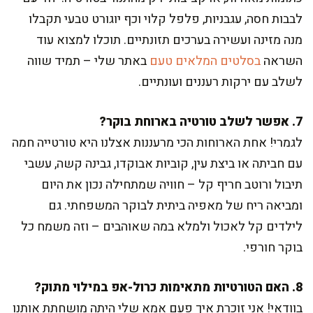
לבבות חסה, עגבניות, פלפל קלוי וכף יוגורט טבעי תקבלו
מנה מזינה ועשירה בערכים תזונתיים. תוכלו למצוא עוד
השראה
בסלטים המלאים טעם
באתר שלי – תמיד שווה
לשלב עם ירקות רעננים ועונתיים.
7. אפשר לשלב טורטיה בארוחת בוקר?
לגמרי! אחת הארוחות הכי מרעננות אצלנו היא טורטייה חמה
עם חביתה או ביצת עין, קוביות אבוקדו, גבינה קשה, עשבי
תיבול ורוטב חריף קל – חוויה שמתחילה נכון את היום
ומביאה ריח של מאפיה ביתית לבוקר המשפחתי. גם
לילדים קל לאכול ולמלא במה שאוהבים – וזה משמח כל
בוקר חורפי.
8. האם הטורטיות מתאימות כרול-אפ במילוי מתוק?
בוודאי! אני זוכרת איך פעם אמא שלי היתה מושחתת אותנו