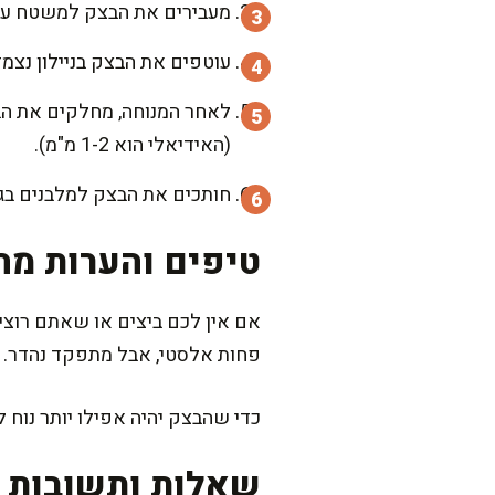
מעבירים את הבצק למשטח עבודה מקומח ולשים היטב
עוטפים את הבצק בניילון נצמד ומ
(האידיאלי הוא 1-2 מ"מ).
חותכים את הבצק למלבנים בגודל הרצוי (לרגיל 20×10 ס"מ זה מצוין), ומ
טיפים והערות מה
אם אין לכם ביצים או שאתם רוצים
פחות אלסטי, אבל מתפקד נהדר.
כדי שהבצק יהיה אפילו יותר נוח 
שאלות ותשובות נ