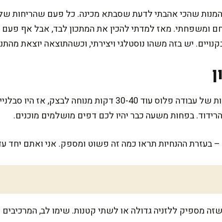
 המנות שהכי אהבתי לדעת שסבתא מכינה. כל פעם שהריחות שלה
נחם ומשפחתי. מאז למדתי להכין את המתכון לבד, אבל אף פעם 
יים. יש בזה משהו נוסטלגי ויצירתי, וכשהתוצאה יוצאת מהתנ
ן
הכנת דפי הלזניה לוקחת כ-20 דקות של עבודה פלוס עוד 30-40 דקות
רידוד. בפחות משעה כבר יהיו לכם דפים מושלמים מוכנים.
– בעזרת ההנחיות תראו כמה זה פשוט ומספק. אני ואתם יחד עד 
לכ-10 דפי לזניה, שזה מספיק ללזניה גדולה או לשתי קטנות. שימו לב, המרכ