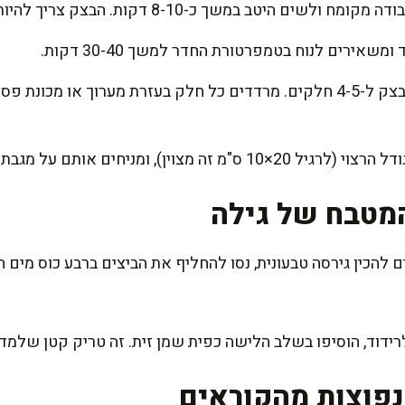
 במשך כ-8-10 דקות. הבצק צריך להיות חלק, אך מעט קשה.
שאירים לנוח בטמפרטורת החדר למשך 30-40 דקות.
לאחר המנוחה, מחלקים את הבצק ל-4-5 חלקים. מרדדים כל חלק בעזרת מערוך או
ניחים אותם על מגבת נקייה להתייבש קלות.
מטבח של גילה
 להכין גירסה טבעונית, נסו להחליף את הביצים ברבע כוס מים ח
לרידוד, הוסיפו בשלב הלישה כפית שמן זית. זה טריק קטן שלמד
פוצות מהקוראים