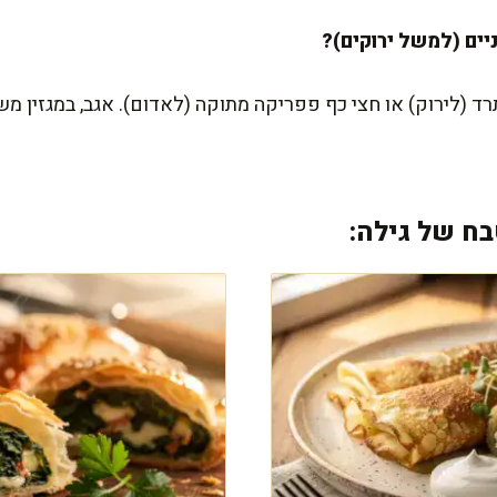
רד (לירוק) או חצי כף פפריקה מתוקה (לאדום). אגב, במגזין מ
ח של גילה: