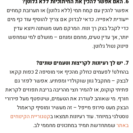
6. האם אפשר להכין את החיתוכיות ללא גלוטן?
אפשר להכין עם קמח תמי (ללא גלוטן) או תערובת קמחים
ייעודית לאפייה. כדאי לבדוק אם צריך להוסיף עוד כף מים
כדי לקבל בצק רך ונוח. המרקם מעט משתנה ויוצא עדין
יותר, אך עדין טעים, מחמם ומנחם – מושלם למי שמחפש
פינוק נטול גלוטן.
7. יש לך רעיונות לקריצות וטעמים שונים?
בהחלט! לפעמים כחלק מהכיף אני מוסיפה 2 כפות קקאו
לבצק – מתקבל גוון שוקולדי ומפתיע. אפשר לפזר גם
פתיתי קוקוס, או להמיר חצי מהריבה בריבת תפוזים לקראת
חורף. מי שאוהב לשדרג את הטעמים, שיטפטף מעל פירורי
הבצק מעט סירופ מייפל – זה מעשיר ומוסיף קראמול
נוסטלגי במיוחד. עוד רעיונות תמצאו ב
קטגוריית הקינוחים
באתר
שמתחדשת תמיד במתכונים מחממי לב.