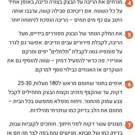
מורחים את הריבה על הבצק בצורה נדיבה, באופן אחיד
על כל השטח. אם ריבתכם סבילה קשה, ערבבו אותה
היטב עם כף מים חמים – הריבה הופכת לנימוחה יותר.
את החלק הנותר של הבצק מפוררים בידיים, מעל
הריבה, לקבלת פירורים עבים ונדיבים. אפשר גם לגרר
על פומפיה גסה לקבלת “תלתלים” יפים ומרקם
אוורירי. פה כדאי להפעיל דמיון – שווה להוסיף גם את
השקדים או האגוזים כבילוי נוסף למרקם.
אופים בתנור שחומם מראש ל180 מעלות, 25-30
דקות, עד שהקצף מזהיב וקצות הבצק מתחילים לקבל
צבע עמוק מהתנור. ניחוח מופלא מתפשט בכל הבית –
מחמם את הלב בדיוק כמו שזכרתי מהילדות.
מצננים עשר דקות לפני חיתוך. חותכים לקוביות עבות,
בדיוק כמו של סבתא. מגישים נמס בפה לצד תה חם או