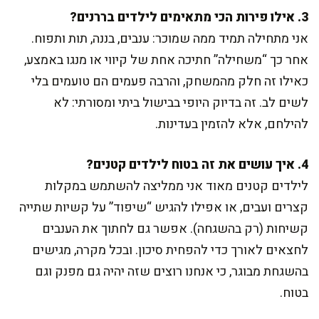
3. אילו פירות הכי מתאימים לילדים בררנים?
אני מתחילה תמיד ממה שמוכר: ענבים, בננה, תות ותפוח.
אחר כך “משחילה” חתיכה אחת של קיווי או מנגו באמצע,
כאילו זה חלק מהמשחק, והרבה פעמים הם טועמים בלי
לשים לב. זה בדיוק היופי בבישול ביתי ומסורתי: לא
להילחם, אלא להזמין בעדינות.
4. איך עושים את זה בטוח לילדים קטנים?
לילדים קטנים מאוד אני ממליצה להשתמש במקלות
קצרים ועבים, או אפילו להגיש “שיפוד” על קשיות שתייה
קשיחות (רק בהשגחה). אפשר גם לחתוך את הענבים
לחצאים לאורך כדי להפחית סיכון. ובכל מקרה, מגישים
בהשגחת מבוגר, כי אנחנו רוצים שזה יהיה גם מפנק וגם
בטוח.