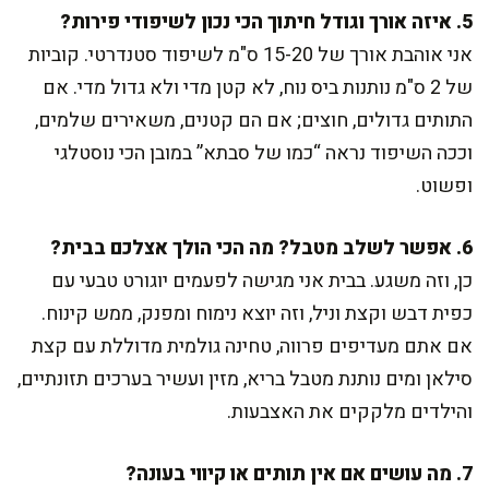
5. איזה אורך וגודל חיתוך הכי נכון לשיפודי פירות?
אני אוהבת אורך של 15-20 ס"מ לשיפוד סטנדרטי. קוביות
של 2 ס"מ נותנות ביס נוח, לא קטן מדי ולא גדול מדי. אם
התותים גדולים, חוצים; אם הם קטנים, משאירים שלמים,
וככה השיפוד נראה “כמו של סבתא” במובן הכי נוסטלגי
ופשוט.
6. אפשר לשלב מטבל? מה הכי הולך אצלכם בבית?
כן, וזה משגע. בבית אני מגישה לפעמים יוגורט טבעי עם
כפית דבש וקצת וניל, וזה יוצא נימוח ומפנק, ממש קינוח.
אם אתם מעדיפים פרווה, טחינה גולמית מדוללת עם קצת
סילאן ומים נותנת מטבל בריא, מזין ועשיר בערכים תזונתיים,
והילדים מלקקים את האצבעות.
7. מה עושים אם אין תותים או קיווי בעונה?