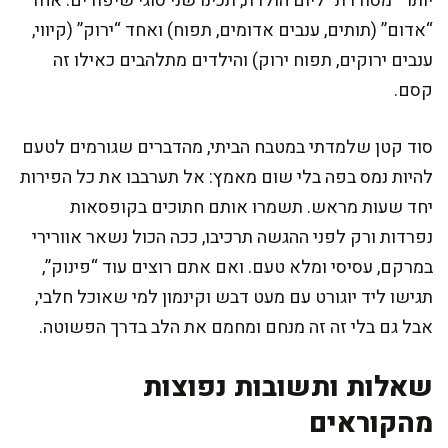
יותר “מסודרת” ליום הולדת, תכינו שני סוגי שיפודים: אחד
“אדום” (תותים, ענבים אדומים, תפוח) ואחד “ירוק” (קיווי,
ענבים ירוקים, תפוח ירוק) והילדים מתלהבים כאילו זה
קסם.
סוד קטן שלמדתי במטבח הביתי, מהדברים שגורמים לטעם
להיות נמס בפה בלי שום מאמץ: אל תערבבו את כל הפירות
יחד שעות מראש. תשמרו אותם חתוכים בקופסאות
נפרדות ורק לפני ההגשה תרכיבו, ככה הכול נשאר אוורירי
במרקם, עסיסי ומלא טעם. ואם אתם רוצים עוד “פינוק”,
תגישו ליד יוגורט עם מעט דבש וקינמון למי שאוכל חלבי,
אבל גם בלי זה זה מנחם ומחמם את הלב בדרך הפשוטה.
שאלות ותשובות נפוצות
מהקוראים