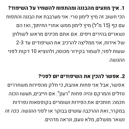
1. איך מונעים מהבננה ומהתפוח להשחיר על השיפוד?
הכי חשוב זה מיץ לימון טרי. אני מערבבת את הבננה והתפוח
עם כף (15 מ"ל) מיץ לימון ממש אחרי החיתוך, ואז הם
נשארים בהירים ויפים. אם אתם מכינים מראש לשולחן
של אירוח, אני ממליצה להרכיב את השיפודים עד 2-3
שעות לפני, לשמור בקירור מכוסה, ולהוציא 10 דקות לפני
ההגשה.
2. אפשר להכין את השיפודים יום לפני?
אפשר, אבל אני פחות אוהבת, כי חלק מהפירות משחררים
נוזלים והמרקם נהיה פחות “רענן”. אם חייבים, תעשו הכנה
חכמה: חותכים את הפירות ושומרים בקופסאות נפרדות
במקרר, ואת ההרכבה עושים בבוקר או לפני ההגשה. ככה זה
נשאר מושלם, מלא טעם, ונראה מדהים.