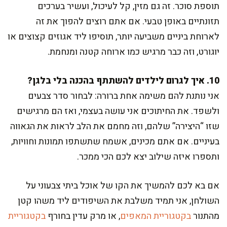
תוספת סוכר. זה גם מזין, קל לעיכול, ועשיר בערכים
תזונתיים באופן טבעי. אם אתם רוצים להפוך את זה
לארוחת ביניים משביעה יותר, תוסיפו ליד אגוזים קצוצים או
יוגורט, וזה כבר מרגיש כמו ארוחה קטנה ומנחמת.
10. איך לגרום לילדים להשתתף בהכנה בלי בלגן?
אני נותנת להם משימה אחת ברורה: לבחור סדר צבעים
ולשפד. את החיתוכים אני עושה בעצמי, ואז הם מרגישים
שזו “היצירה” שלהם, וזה מחמם את הלב לראות את הגאווה
בעיניים. אם אתם מכינים, אשמח שתשתפו תמונות וחוויות,
ותספרו איזה שילוב יצא לכם הכי ממכר.
אם בא לכם להמשיך את הקו של אוכל ביתי צבעוני על
השולחן, אני תמיד משלבת את השיפודים ליד משהו קטן
מהתנור
בקטגוריית המאפים
, או מרק עדין בחורף
בקטגוריית