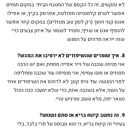
לא נתקעים, זה כל הקסם של המטבח הביתי. במקום תותים
אפשר לשים קלמנטינה מפולטת, אפרסק בקיץ, או אפילו
אננס קנוי חתוך (רק לסנן טוב מנוזלים). במקום קיווי אפשר
להוסיף אגס או שזיף, ותמיד לשמור על איזון צבעים כדי
שזה ייראה מדהים על המגש.
8. איך שומרים שהשיפודים לא ירטיבו את המגש?
אני מניחה שכבה של נייר אפייה מתחת, ואם יש הרבה
תפוזים או מנגו עסיסי, אני מוסיפה עוד שכבה ומחליפה
לפני ההגשה. עוד טיפ קטן: לא לדחוס את השיפודים אחד
על השני, אלא בשכבה אחת, כדי שלא ימעכו. ככה הכול
נשאר יפה, מלא טעם, ומרגיש טרי.
9. זה נחשב קינוח בריא או סתם נשנוש?
בעיניי זה קינוח בריא, כי הוא מבוסס על פרי בלבד, בלי