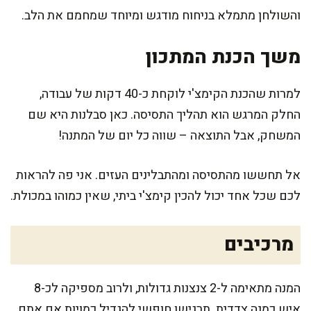
והשולחן מתמלא בניחוח מודגש ומיוחד שמחמם את הלב.
משך הכנת המתכון
למרות שהכנת הקימצ'י לוקחת כ-40 דקות של עבודה,
החלק המרגש הוא תהליך התסיסה. כאן סבלנות היא שם
המשחק, אבל התוצאה – שווה כל יום של המתנה!
אל תחששו מהתסיסה ומהתבלינים העזים. אני פה להראות
לכם שכל אחד יכול להכין קימצ'י ביתי, שאין כמוהו במכולת.
מרכיבים
המנה מתאימה ל-2 צנצנות גדולות, ולרוב מספיקה לכ-8
איש כמנה צדדית. תרגישו חופשי להגדיל כמויות אם אתם