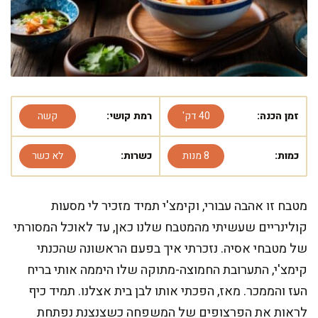
זמן הכנה:
40 דק'
רמת קושי:
קשה
כמות:
8 מנות
כשרות:
לא כשר
מטבח זו אהבה עבורי, וקימצ'י תמיד מזכיר לי מסעות
קולינריים שעשיתי מהמטבח שלנו כאן, עד לאוכל המסורתי
של מטבחי אסיה. נזכרתי איך בפעם הראשונה שהכנתי
קימצ'י, התערובת החמוצה-מתוקה שלו היממה אותי בריח
העז והממכר. מאז, הפכתי אותו לבן בית אצלנו. תמיד כיף
לראות את הפרצופים של המשפחה כשצנצנת נפתחת