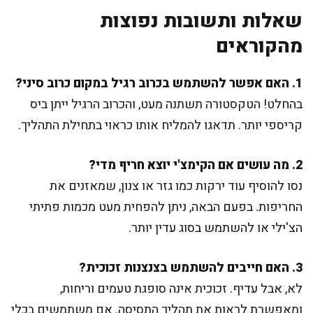
שאלות ותשובות נפוצות
מהקוראים
1. האם אפשר להשתמש בכרוב רגיל במקום כרוב סיני?
בהחלט! הטקסטורה תשתנה מעט, והכרוב הרגיל ייתן ביס
קריספי יותר. תדאגו להמליח אותו כראוי בתחילת התהליך.
2. מה עושים אם הקימצ'י יוצא חריף מדי?
נסו להוסיף עוד ירקות כמו גזר או צנון, שמאזנים את
החריפות. בפעם הבאה, ניתן להפחית מעט מכמות פתיתי
הצ'ילי או להשתמש בסוג עדין יותר.
3. האם חייבים להשתמש בצנצנות זכוכית?
לא, אבל עדיף. זכוכית אינה סופגת טעמים וריחות,
ומאפשרת לראות את תהליך התסיסה. אם משתמשים בכלי