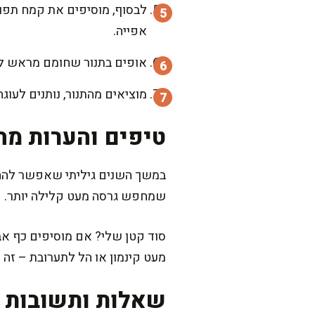
לבסוף, מוסיפים את קמח תפו
אפייה.
אופים בתנור שחומם מראש ל-170 מעלות, למשך 30 דקות או עד שהעוגה יציבה וקיסם יוצא יבש עם פירורים ל
מוציאים מהתנור, נותנים לעוג
טיפים והערות מה
במשך השנים גיליתי שאפשר להחל
שמחפש גרסה מעט קלילה יותר.
סוד קטן שלי? אם מוסיפים כף אב
מעט קינמון או הל לתערובת – זה 
שאלות ותשובות נ