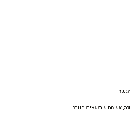
הגשה.
גה, אשמח שתשאירו תגובה