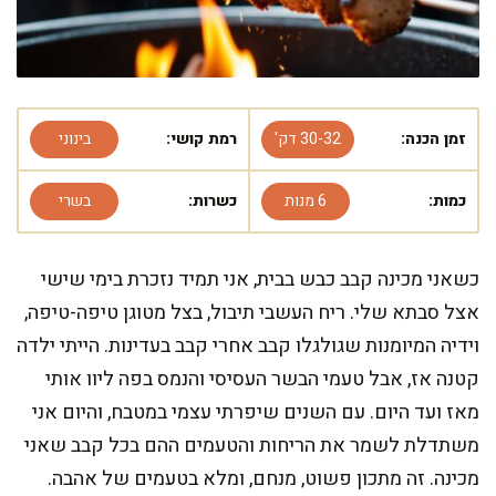
זמן הכנה:
30-32 דק'
רמת קושי:
בינוני
כמות:
6 מנות
כשרות:
בשרי
כשאני מכינה קבב כבש בבית, אני תמיד נזכרת בימי שישי
אצל סבתא שלי. ריח העשבי תיבול, בצל מטוגן טיפה-טיפה,
וידיה המיומנות שגולגלו קבב אחרי קבב בעדינות. הייתי ילדה
קטנה אז, אבל טעמי הבשר העסיסי והנמס בפה ליוו אותי
מאז ועד היום. עם השנים שיפרתי עצמי במטבח, והיום אני
משתדלת לשמר את הריחות והטעמים ההם בכל קבב שאני
מכינה. זה מתכון פשוט, מנחם, ומלא בטעמים של אהבה.