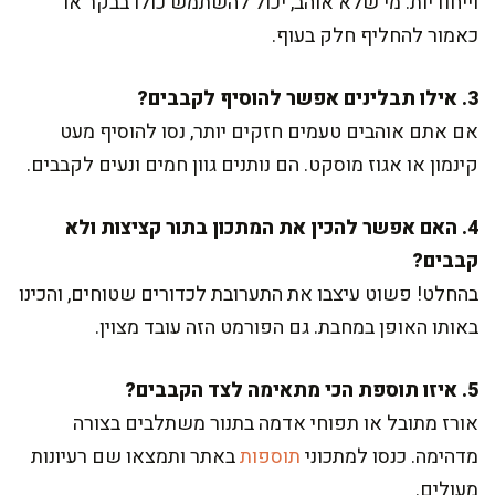
וייחודיות. מי שלא אוהב, יכול להשתמש כולו בבקר או
כאמור להחליף חלק בעוף.
3. אילו תבלינים אפשר להוסיף לקבבים?
אם אתם אוהבים טעמים חזקים יותר, נסו להוסיף מעט
קינמון או אגוז מוסקט. הם נותנים גוון חמים ונעים לקבבים.
4. האם אפשר להכין את המתכון בתור קציצות ולא
קבבים?
בהחלט! פשוט עיצבו את התערובת לכדורים שטוחים, והכינו
באותו האופן במחבת. גם הפורמט הזה עובד מצוין.
5. איזו תוספת הכי מתאימה לצד הקבבים?
אורז מתובל או תפוחי אדמה בתנור משתלבים בצורה
מדהימה. כנסו למתכוני
תוספות
באתר ותמצאו שם רעיונות
מעולים.