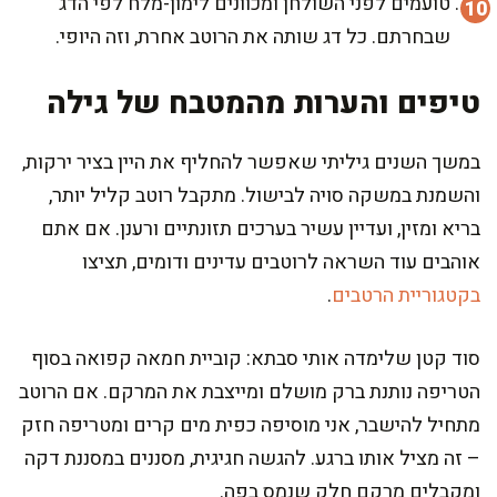
טועמים לפני השולחן ומכוונים לימון-מלח לפי הדג
שבחרתם. כל דג שותה את הרוטב אחרת, וזה היופי.
טיפים והערות מהמטבח של גילה
במשך השנים גיליתי שאפשר להחליף את היין בציר ירקות,
והשמנת במשקה סויה לבישול. מתקבל רוטב קליל יותר,
בריא ומזין, ועדיין עשיר בערכים תזונתיים ורענן. אם אתם
אוהבים עוד השראה לרוטבים עדינים ודומים, תציצו
בקטגוריית הרטבים
.
סוד קטן שלימדה אותי סבתא: קוביית חמאה קפואה בסוף
הטריפה נותנת ברק מושלם ומייצבת את המרקם. אם הרוטב
מתחיל להישבר, אני מוסיפה כפית מים קרים ומטריפה חזק
– זה מציל אותו ברגע. להגשה חגיגית, מסננים במסננת דקה
ומקבלים מרקם חלק שנמס בפה.