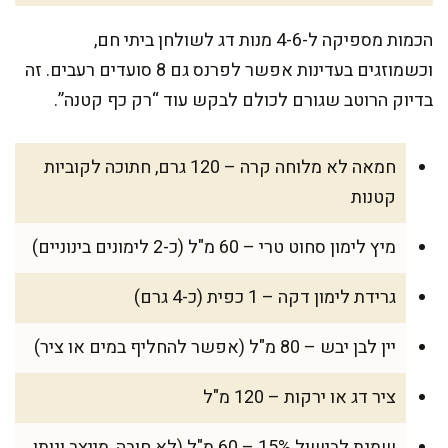
הכמות מספיקה ל-4-6 מנות דג לשולחן ביתי חם,
וכשמוזגים בעדינות אפשר לפרנס גם 8 סועדים רעבים. זה
בדיוק הרוטב שגורם לכולם לבקש עוד “רק כף קטנה”.
חמאה לא מלוחה קרה – 120 גרם, חתוכה לקוביות
קטנות
מיץ לימון סחוט טרי – 60 מ"ל (כ-2 לימונים בינוניים)
גרידת לימון דקה – 1 כפית (כ-4 גרם)
יין לבן יבש – 80 מ"ל (אפשר להחליף במים או ציר)
ציר דג או ירקות – 120 מ"ל
שמנת לבישול 15% – 60 מ"ל (לא חובה, מייצב ונותן