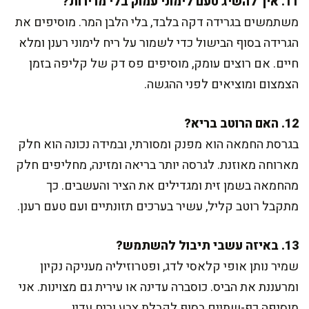
11. איך להשיג טעם לימוני עמוק בלי מרירות?
משתמשים בגרידה דקה בלבד, בלי הלבן המר. מוסיפים את
הגרידה בסוף הבישול כדי לשמור על ריח לימוני רענן ומלא
חיים. אם רוצים עומק, מוסיפים פס דק של קליפה בזמן
הצמצום ומוציאים לפני ההגשה.
12. האם הרוטב בריא?
בגרסת החמאה הוא מפנק ומסורתי, ובמידה נכונה הוא חלק
מארוחה מאוזנת. לגרסה יותר בריאה ומזינה, מחליפים חלק
מהחמאה בשמן זית ומגדילים את הציר והעשבים. כך
מתקבל רוטב קליל, עשיר בערכים תזונתיים ועם טעם רענן.
13. באיזה עשבי תיבול להשתמש?
שמיר נותן אופי קלאסי לדג, ופטרוזיליה מעניקה נקיון
ומרעננת את הביס. כוסברה עדינה או עירית גם מצוינות. אני
מוסיפה כף-שתיים בסוף לקבלת צבע וריח עדין.