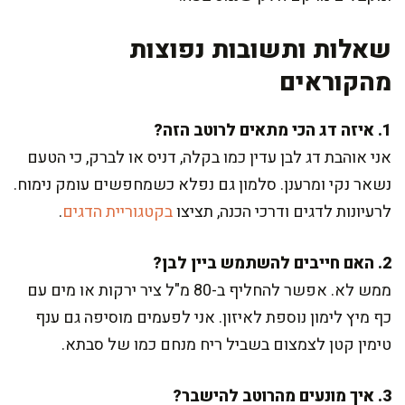
שאלות ותשובות נפוצות
מהקוראים
1. איזה דג הכי מתאים לרוטב הזה?
אני אוהבת דג לבן עדין כמו בקלה, דניס או לברק, כי הטעם
נשאר נקי ומרענן. סלמון גם נפלא כשמחפשים עומק נימוח.
לרעיונות לדגים ודרכי הכנה, תציצו
בקטגוריית הדגים
.
2. האם חייבים להשתמש ביין לבן?
ממש לא. אפשר להחליף ב-80 מ"ל ציר ירקות או מים עם
כף מיץ לימון נוספת לאיזון. אני לפעמים מוסיפה גם ענף
טימין קטן לצמצום בשביל ריח מנחם כמו של סבתא.
3. איך מונעים מהרוטב להישבר?