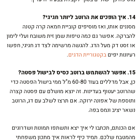
14. איך הופכים את הרוטב ליותר חגיגי?
מסננים אותו, ואז מוסיפים קוביית חמאה קרה קטנה
להברקה. אפשר גם כמה טיפות שמן זית משובח ועלי לימון
או זסט דק מעל הדג. להגשה מרשימה לצד דג חגיגי, חפשו
רעיונות יפים
בקטגוריית הדגים
.
15. אפשר להשתמש ברוטב כסיס לבישול פסטה?
כן, אבל מדללים בעוד 60-80 מ"ל ממי בישול הפסטה כדי
שהרוטב יעטוף בעדינות. זה יוצא מושלם עם פסטה קצרה
ותוספת של אפונה ירוקה. אם תרצו לשלב עם דג, הרוטב
נשאר יציב ונמס בפה.
אם הכנתם, תכתבו לי איך יצא ותשתפו תמונות ושדרוגים
מהמטבח שלכם. תמיד כיף לראות איך מתכון משפחתי