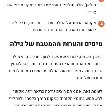
סילאן), מלח ופלפל. טעמי את הרוטב ותקני תיבול אם
צריך.
צקו את הרוטב על הסלט וערבבו בעדינות, כדי שלא
למעוך את האגוזים והתפוח. הגישו מיד.
טיפים והערות מהמטבח של גילה
במשך השנים, למדתי שאפשר לגוון במרכיבים ואפילו
ברוטב. אם אתם אוהבים טעמים חזקים יותר, נסו להוסיף
גבינה כחולה מפוררת מעל הסלט. זה משדרג אותו לרמות
אחרות של טעם!
לעומת זאת, אם אתם רוצים גירסה בריאה יותר, אפשר
להשתמש בחומץ תפוחים במקום חומץ בלסמי, ולהחליף
את הדבש בסירופ אגבה טבעי. התוצאה עדיין מרעננת