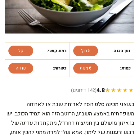
זמן הכנה:
5 דק'
רמת קושי:
קל
כמות:
6 מנות
כשרות:
פרווה
4.8
★★★★★
(142 דירוגים)
כשאני מכינה סלט חסה לארוחת שבת או לארוחה
משפחתית באמצע השבוע, הרוטב הזה הוא תמיד הכוכב. יש
בו איזון מושלם בין חמיצות החרדל, מתקתקות עדינה של
דבש ורעננות של לימון. אמא שלי למדה ממני להכין אותו,