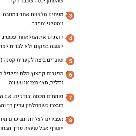
שהשמן יכסה שכבה דקה.
נוסטלגי וממכר.
הופכים את המלאווח. עכשיו, ע
לשבת במקום ולא לברוח לצדד
שוברים ביצה לקערית קטנה (כ
נוזלית, חצי-חצי או עשויה.
פותחים מכסה ובודקים. אם הל
תעצרו כשהחלמון עדיין רך ומב
מעבירים לצלחת ומגישים מיד.
יישרף אבל שיהיה פריך מבחוץ 