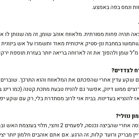
ת ונמס בפה באמצע.
תהיה פחות מסורתית. מלאווח אוהב שומן, זה מה שנותן לו את
תמשו במחבת נון-סטיק איכותית מאוד ותשמרו על אש בינונית נ
ם שקע עדין אחרי שהפכתם את המלאווח והוא התרכך. שוברים 
ז להוציא בעדינות. בבית אני לרוב מסתדרת בלי, רק עם שקע יפה
אצלי זה בדרך כלל 2 דקות עם מכסה אחרי שהביצה נכנסה, לפ
 מבריק ורועד קלות, זה הרגע. אם אתם אוהבים חלמון יותר יציב,