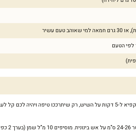
מוציאים את המלאווחים מהמקפיא ל-5 דקות על השיש, רק שיתרככו טיפה ויהיה
מחממים מחבת נו