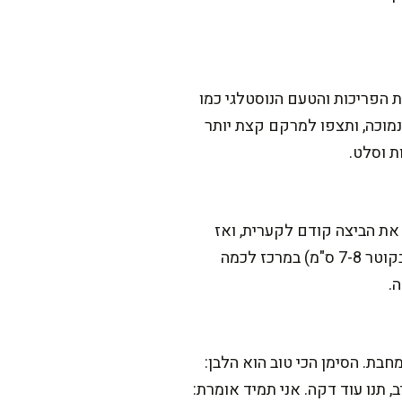
 הפריכות והטעם הנוסטלגי כמו
מוכה, ותצפו למרקם קצת יותר
את הביצה קודם לקערית, ואז
מחליקים אותה למרכז. אם אתם רוצים ממש דיוק, אפשר גם להניח טבעת מתכת קטנה (כמו רינג בקוטר 7-8 ס"מ) במרכז לכמה
.
עמים 2 וחצי, תלוי בעוצמת האש ובמחבת. הסימן הכי טוב הוא הלבן:
 תנו עוד דקה. אני תמיד אומרת: