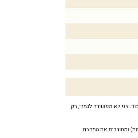
 לכם קל לעבוד. אני לא מפשירה לגמרי, רק
ן-סטיק בקוטר 24-26 ס"מ על אש בינונית. מוסיפים 10 מ"ל שמן (בערך 2 כפיות) ומסובבים את המחבת