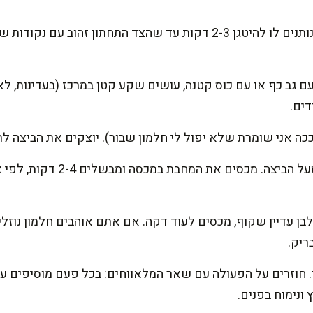
מניחים מלאווח אחד במחבת. נותנים לו להיטגן 2-3 דקות עד שהצד התחתו
ם גב כף או עם כוס קטנה, עושים שקע קטן במרכז (בעדינות, לא
ים.
כה אני שומרת שלא יפול לי חלמון שבור). יוצקים את הביצה ל
מפזרים קמצוץ מלח ופלפל מעל הבי
בן עדיין שקוף, מכסים לעוד דקה. אם אתם אוהבים חלמון נוזלי
ריק.
 חוזרים על הפעולה עם שאר המלאווחים: בכל פעם מוסיפים ע
ונימוח בפנים.