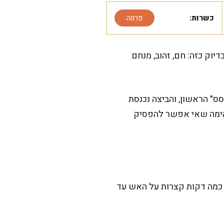
כשרות:
פרווה
וק כזה: חם, זהוב, מנחם
ס״ הראשון, והביצה נכנסת
הימה שאי אפשר להפסיק
 ההכנה הפעילה לוקחת בערך 10 דק', ואחר כך עוד כמה דקות קצרות על האש עד