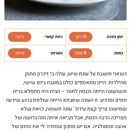
זמן הכנה:
10 דק'
רמת קושי:
בינוני
כמות:
8 מנות
כשרות:
פרווה
כשאני חושבת על עוגת שיש, עולה בי זיכרון מתוק
מהילדות. היינו מתאספים כולנו במטבח ביום שישי,
וכשהעוגה הייתה נכנסת לתנור – הבית היה מתמלא בריח
חמים ומרגיע. זו העוגה שסבתא הייתה שולפת ברגע שידעה
שמישהו צריך קצת עידוד. עוגה פשוטה, כזאת שלא
מצריכה הרבה הכנות, אבל מביאה איתה מנה גדושה של
אהבה ונוסטלגיה. אם יש מתכון שמזכיר לי את החום של