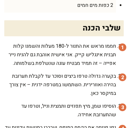
2 כפות מים חמים
שלבי הכנה
חממו מראש את התנור ל-180 מעלות והשמנו קלות
תבנית אינגליש קייק. אני אישית אוהבת גם להניח נייר
אפייה – זה תמיד מבטיח עוגה שנשלפת בשלמותה.
בקערה גדולה טרפו ביצים וסוכר עד לקבלת תערובת
בהירה ואוורירית. השתמשו במטרפה ידנית – אין צורך
במיקסר כאן.
הוסיפו שמן, מיץ תפוזים ותמצית וניל, וטרפו עד
שהתערובת אחידה.
נפו פנימה את הקמח התופח, וערבבו בתנועות עדינות עד