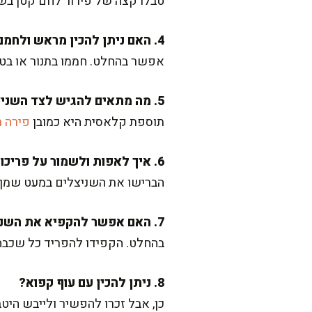
טבלו קצה של פירור לחם קטן בשמן
4. האם ניתן להכין מראש ולחמם?
אפשר בהחלט. חממו בתנור או בטו
5. מה מתאים להגיש לצד השניצל?
תוספת קלאסית היא כמובן
פירה ר
6. איך לאפות ולשמור על פריכות?
הברישו את השניצלים במעט שמן זי
7. האם אפשר להקפיא את השניצלים המוכנים?
בהחלט. הקפידו להפריד כל שכבה ע
8. ניתן להכין עם עוף קפוא?
כן, אבל זכרו להפשיר ולייבש היט