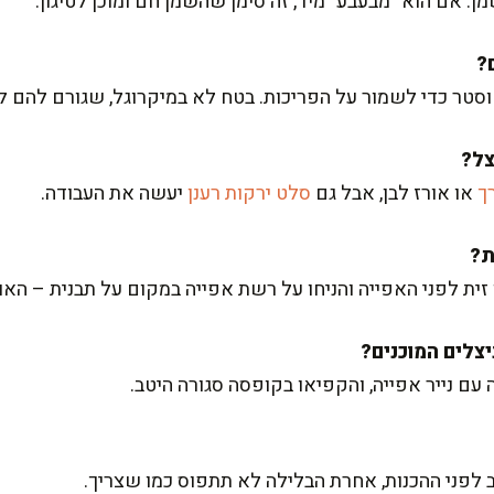
: אם הוא "מבעבע" מיד, זה סימן שהשמן חם ומוכן לטיגון.
סטר כדי לשמור על הפריכות. בטח לא במיקרוגל, שגורם להם ל
ך
או אורז לבן, אבל גם
סלט ירקות רענן
יעשה את העבודה.
ת לפני האפייה והניחו על רשת אפייה במקום על תבנית – האוו
ם נייר אפייה, והקפיאו בקופסה סגורה היטב.
ב לפני ההכנות, אחרת הבלילה לא תתפוס כמו שצריך.