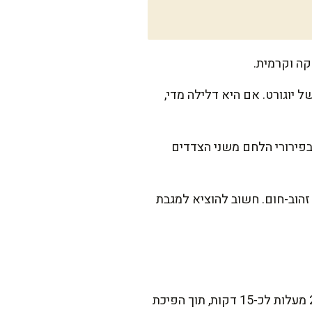
קה וקרמית.
יוגורט. אם היא דלילה מדי,
בפירורי הלחם משני הצדדים
הוב-חום. חשוב להוציא למגבת
אם תרצו להפוך את המנה ליותר בריאה, ניתן לוותר על הטיגון ולאפות את השניצלים בתנור על 200 מעלות לכ-15 דקות, תוך הפיכת