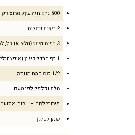
500 גרם חזה עוף, פרוס דק לשניצלים
2 ביצים גדולות
3 כפות מיונז (מלא או קל, לבחירתכם)
1 כף חרדל דיז'ון (אופציונלי, אבל מוסיף טוויסט של טעם)
1/2 כוס קמח מנופה
מלח ופלפל לפי טעם
פירורי לחם – 1 כוס, אפשר לשלב גם פנקו לפריכות מוגברת
שמן לטיגון