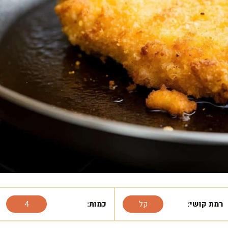
רמת קושי:
קל
כמות:
4