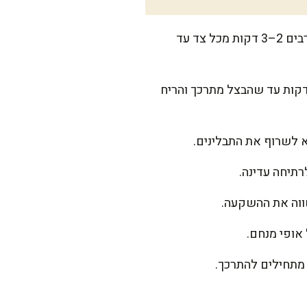
מחממים סיר כבד על להבה בינונית-גבוהה, מוסיפים שמן ומניחים את חתיכות הבשר והעצם. צורבים 2–3 דקות מכל צד עד
פים בצל וכרישה ומערבבים, גוררים את המשקעים הטעימים מקרקעית הסיר. מבשלים 5 דקות עד שהבצל מתרכך והריח
רתיחה עדינה.