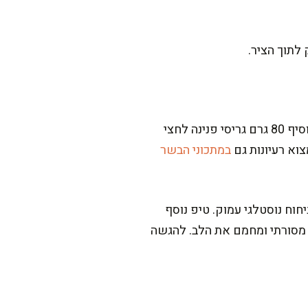
במשך השנים גיליתי שאפשר לשחק עם הירקות לפי העונה: להחליף תפוחי אדמה בבטטה, או להוסיף 80 גרם גריסי פנינה לחצי
וא רעיונות גם
במתכוני הבשר
וח נוסטלגי עמוק. טיפ נוסף
ר מרק מסורתי ומחמם את הלב. להגשה