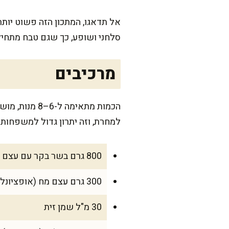
אל תדאגו, המתכון הזה פשוט יותר
סלחני ושופע, כך שגם טבח מתחיל
מרכיבים
הכמות מתאימ
למחרת, וזה יתרון גדול למשפחות 
800 גרם בשר בקר עם עצם (שוק/אסאדו על העצם), חתוך ל-5–6 חתיכות
300 גרם עצם מח (אופציונלי אבל מומלץ לעומק טעם)
30 מ"ל שמן זית