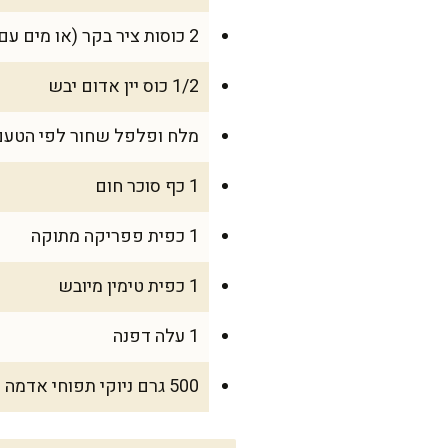
2 כוסות ציר בקר (או מים עם אבקת מרק איכותית)
1/2 כוס יין אדום יבש
מלח ופלפל שחור לפי הטעם
1 כף סוכר חום
1 כפית פפריקה מתוקה
1 כפית טימין מיובש
1 עלה דפנה
500 גרם ניוקי תפוחי אדמה (אפשר ניוקי קנוי, אך מומלץ להכין ניוקי ביתי)