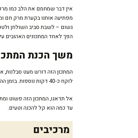
אין דבר שמחמם את הלב כמו מרק 
מפתיעה אותנו בקערת מרק חם ומה
גשום – לשבת סביב השולחן ולטעו
הפך לאחד המתכונים האהובים על
משך הכנת המתכו
לוקח כ-40 דקות נוספות. בזמן ההמתנה אפשר להריח את הניחוחות המדהימים שמתפשטים בבית.
אל תדאגו, המתכון הזה פשוט ומתא
עד כמה הוא קל להכנה וטעים.
מרכיבים