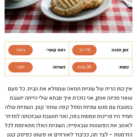
זמן הכנה:
15 דק'
רמת קושי:
בינוני
כמות:
30 מנות
כשרות:
חלבי
אין כמו הריח של עוגיות חמאה שממלא את הבית. כל פעם
שאני מכינה אותן, אני נזכרת איך סבתא שלי הייתה יושבת
במטבח עם מגש עוגיות וספל קפה שחור קטן. העוגיות שלה
תמיד היו פריכות ונמסות בפה, ואני חושבת שבזכותה למדתי
לאהוב את הפשטות שבאפייה. העוגיות האלו מתאימות לכל
הזדמנות – לצד תה, ככיבוד לאורחים או פשוט כפינוק קטן