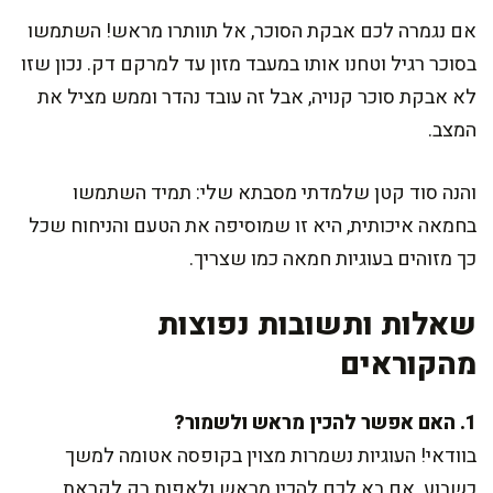
אם נגמרה לכם אבקת הסוכר, אל תוותרו מראש! השתמשו
בסוכר רגיל וטחנו אותו במעבד מזון עד למרקם דק. נכון שזו
לא אבקת סוכר קנויה, אבל זה עובד נהדר וממש מציל את
המצב.
והנה סוד קטן שלמדתי מסבתא שלי: תמיד השתמשו
בחמאה איכותית, היא זו שמוסיפה את הטעם והניחוח שכל
כך מזוהים בעוגיות חמאה כמו שצריך.
שאלות ותשובות נפוצות
מהקוראים
1. האם אפשר להכין מראש ולשמור?
בוודאי! העוגיות נשמרות מצוין בקופסה אטומה למשך
כשבוע. אם בא לכם להכין מראש ולאפות רק לקראת